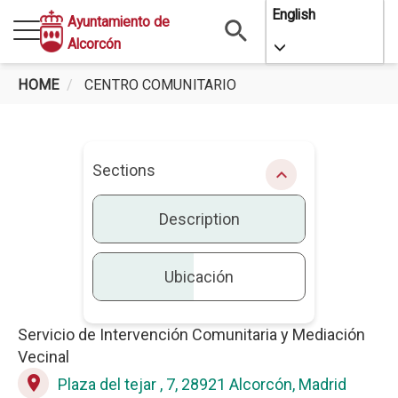
Skip
English
Ayuntamiento de
to
Alcorcón
Toggle Dropdo
main
content
HOME
CENTRO COMUNITARIO
Centro
Comunitario
Sections
chevron_right
Description
Ubicación
Servicio de Intervención Comunitaria y Mediación
Description
Vecinal
place
Plaza del tejar , 7, 28921 Alcorcón, Madrid