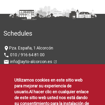
Schedules
Pza. España, 1 Alcorcón
location_on
010 / 916 64 81 00
phone
info@ayto-alcorcon.es
mail
Register and resitration:
query_builder
L-V: 08:30 a 19h
Utilizamos cookies en este sitio web
(Check exceptions
)
para mejorar su experiencia de
OMIC:
L-V 10 a 13h
query_builder
usuario.Al hacer clic en cualquier enlace
Tax Service Office:
query_builder
de este sitio web usted nos está dando
L-V: 08:30 a 14h
su consentimiento para la instalación de