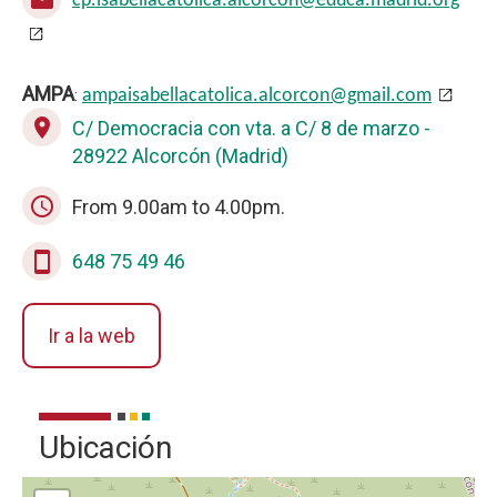
cp.isabellacatolica.alcorcon@educa.madrid.org
AMPA
:
ampaisabellacatolica.alcorcon@gmail.com
place
C/ Democracia con vta. a C/ 8 de marzo -
28922 Alcorcón (Madrid)
schedule
From 9.00am to 4.00pm.
stay_current_portrait
648 75 49 46
Ir a la web
Ubicación