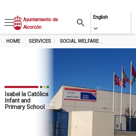
Skip
English
Ayuntamiento de
to
Alcorcón
Toggle Dropdo
main
content
HOME
SERVICES
SOCIAL WELFARE
ISABEL LA 
Isabel la Católica
Infant and
Primary School