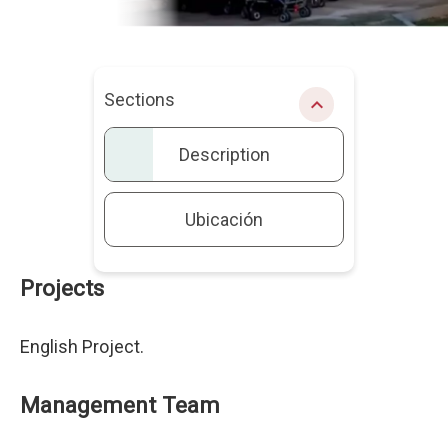
Sections
chevron_right
Description
Ubicación
Projects
Description
English Project.
Management Team