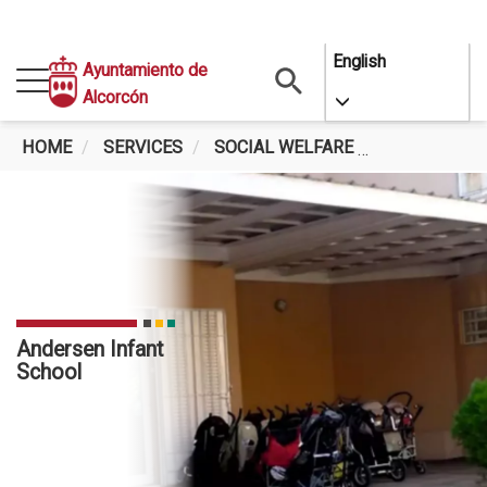
Skip
English
Ayuntamiento de
to
Alcorcón
Toggle Dropdo
main
content
HOME
SERVICES
SOCIAL WELFARE
ANDERSEN I
Andersen Infant
School