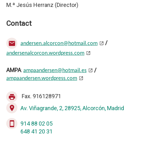
M.ª Jesús Herranz (Director)
Contact
/
mail
andersen.alcorcon@hotmail.com
andersenalcorcon.wordpress.com
AMPA
/
:
ampaandersen@hotmail.es
ampaandersen.wordpress.com
Fax. 916128971
print
place
Av. Viñagrande, 2, 28925, Alcorcón, Madrid
stay_current_portrait
914 88 02 05
648 41 20 31