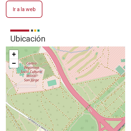
Ir a la web
Ubicación
+
−