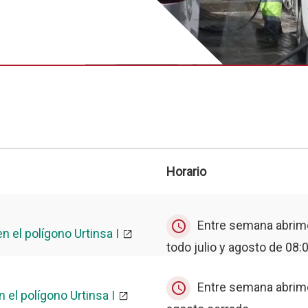
Horario
Entre semana abrimo
query_builder
n el polígono Urtinsa I
todo julio y agosto de 08:0
Entre semana abrimo
query_builder
 el polígono Urtinsa I