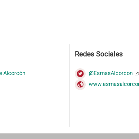
Redes Sociales
e Alcorcón
@EsmasAlcorcon
www.esmasalcorco
public