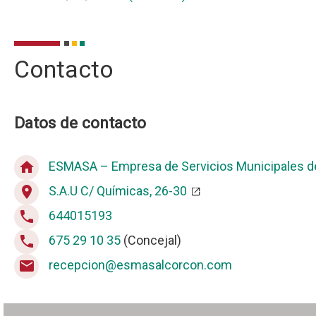
Contacto
Datos de contacto
ESMASA – Empresa de Servicios Municipales d
home
S.A.U C/ Químicas, 26-30
place
644015193
phone
675 29 10 35
(Concejal)
phone
recepcion@esmasalcorcon.com
email