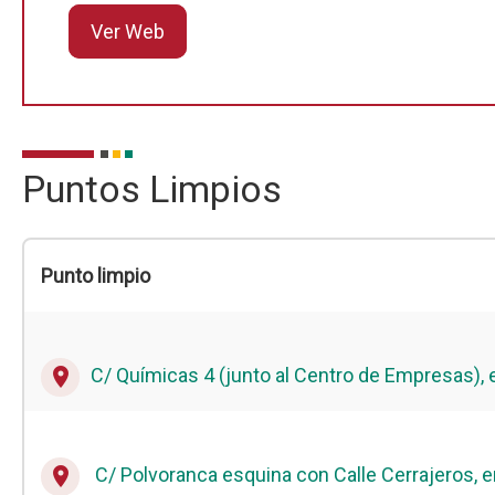
Ver Web
Puntos Limpios
Punto limpio
C/ Químicas 4 (junto al Centro de Empresas), e
place
C/ Polvoranca esquina con Calle Cerrajeros, en
place