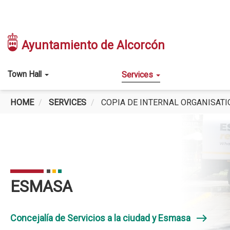
Skip
to
Ayuntamiento de Alcorcón
main
content
Main
Town Hall
Services
navigation
HOME
SERVICES
COPIA DE INTERNAL ORGANISATI
ESMASA
east
Concejalía de Servicios a la ciudad y Esmasa