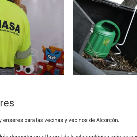
res
y enseres para las vecinas y vecinos de Alcorcón.
drás depositar en el lateral de la isla ecológica más cerca