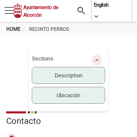
Skip
English
Ayuntamiento de
to
Alcorcón
Toggle Dropdo
main
content
HOME
RECINTO PERROS
Recinto perros
Sections
chevron_right
Description
Ubicación
Contacto
Description