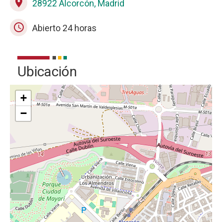
place
28922 Alcorcón, Madrid
schedule
Abierto 24 horas
Ubicación
+
−