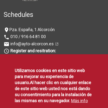
Schedules
Pza. España, 1 Alcorcón
location_on
010 / 916 64 81 00
phone
info@ayto-alcorcon.es
mail
Register and resitration:
query_builder
L-V: 08:30 a 19h
(Check exceptions
)
Utilizamos cookies en este sitio web
OMIC:
L-V 10 a 13h
query_builder
para mejorar su experiencia de
Tax Service Office:
query_builder
usuario.Al hacer clic en cualquier enlace
L-V: 08:30 a 14h
de este sitio web usted nos está dando
(Check exceptions
) (
Patron Saint Festivities, from
su consentimiento para la instalación de
September 2 to 6:
From 08:00 to 13:00 hrs)
las mismas en su navegador.
Más info
Collections:
query_builder