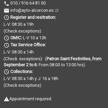
010 / 916 64 81 00
phone
info@ayto-alcorcon.es
mail
Register and resitration:
query_builder
L-V: 08:30 a 19h
(Check exceptions
)
OMIC:
L-V 10 a 13h
query_builder
Tax Service Office:
query_builder
L-V: 08:30 a 14h
(Check exceptions
) (
Patron Saint Festivities, from
September 2 to 6:
From 08:00 to 13:00 hrs)
Collections:
query_builder
L-V: 08:30 a 14h y J: 16 a 18h
(Check exceptions
)
Appointment required
warning