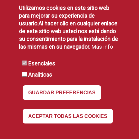
Utilizamos cookies en este sitio web
para mejorar su experiencia de
usuario.Al hacer clic en cualquier enlace
de este sitio web usted nos está dando
su consentimiento para la instalación de
las mismas en su navegador.
Más info
Esenciales
Analíticas
GUARDAR PREFERENCIAS
Schedules
Revocar
Pza. España, 1 Alcorcón
location_on
ACEPTAR TODAS LAS COOKIES
010 / 916 64 81 00
phone
info@ayto-alcorcon.es
mail