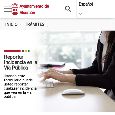
Pasar
Español
Ayuntamiento de
al
Alcorcón
Toggle Dropdo
contenido
principal
INICIO
TRÁMITES
REPORTAR INCIDENCIA EN LA VÍ
Reportar
Incidencia en la
Vía Pública
Usando este
formulario puede
usted reportar
cualquier incidencia
que vea en la vía
pública