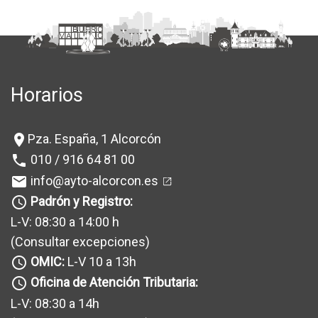
Horarios
Pza. España, 1 Alcorcón
location_on
010 / 916 64 81 00
phone
info@ayto-alcorcon.es
mail
Padrón y Registro:
query_builder
L-V: 08:30 a 14:00 h
(Consultar excepciones
)
OMIC:
L-V 10 a 13h
query_builder
Oficina de Atención Tributaria:
query_builder
L-V: 08:30 a 14h