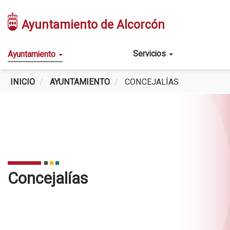
Pasar
al
Ayuntamiento de Alcorcón
contenido
principal
Main
Servicios
Ayuntamiento
navigation
INICIO
AYUNTAMIENTO
CONCEJALÍAS
Concejalías