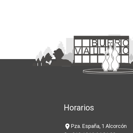
Horarios
Pza. España, 1 Alcorcón
location_on