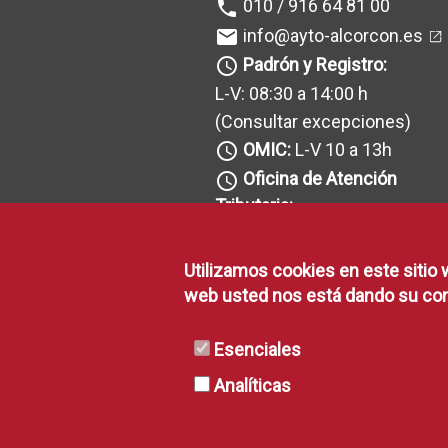
010 / 916 64 81 00
phone
info@ayto-alcorcon.es
mail
Padrón y Registro:
query_builder
L-V: 08:30 a 14:00 h
(Consultar excepciones
)
OMIC:
L-V 10 a 13h
query_builder
Oficina de Atención
query_builder
Tributaria:
L-V: 08:30 a 14h
(Consultar excepciones
)
Utilizamos cookies en este sitio 
Recaudación:
query_builder
web usted nos está dando su con
L-V: 08:30 a 14h y J: 16 a 18h
(Consultar excepciones
)
Esenciales
Analíticas
Cita previa requerida
warning