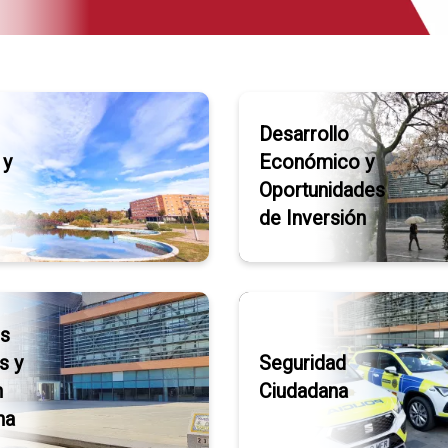
Desarrollo
 y
Económico y
Oportunidades
de Inversión
s
s y
Seguridad
n
Ciudadana
na