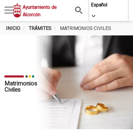
Pasar
Español
Ayuntamiento de
al
Alcorcón
Toggle Dropdo
contenido
principal
INICIO
TRÁMITES
MATRIMONIOS CIVILES
Matrimonios
Civiles