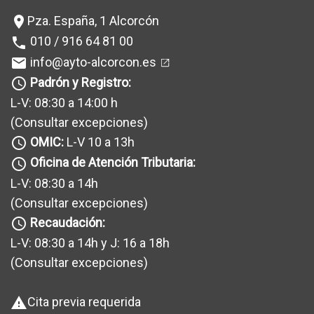
Pza. España, 1 Alcorcón
location_on
010 / 916 64 81 00
phone
info@ayto-alcorcon.es
mail
Padrón y Registro:
query_builder
L-V: 08:30 a 14:00 h
(Consultar excepciones
)
OMIC:
L-V 10 a 13h
query_builder
Oficina de Atención Tributaria:
query_builder
L-V: 08:30 a 14h
(Consultar excepciones
)
Recaudación:
query_builder
L-V: 08:30 a 14h y J: 16 a 18h
(Consultar excepciones
)
Cita previa requerida
warning