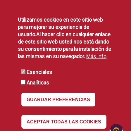
Protección de Datos
Política de Privacidad
Utilizamos cookies en este sitio web
Aviso Legal
para mejorar su experiencia de
Disponibilidad
usuario.Al hacer clic en cualquier enlace
Declaración de Accesibilidad
de este sitio web usted nos está dando
Política de Cookies
su consentimiento para la instalación de
las mismas en su navegador.
Más info
RSS
Esenciales
Analíticas
RSS
GUARDAR PREFERENCIAS
Revocar
ACEPTAR TODAS LAS COOKIES