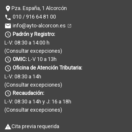
Pza. España, 1 Alcorcón
location_on
172
162
010 / 916 64 81 00
phone
1803
1939
info@ayto-alcorcon.es
mail
Padrón y Registro:
query_builder
9
3
L-V: 08:30 a 14:00 h
135
150
(Consultar excepciones
)
OMIC:
L-V 10 a 13h
query_builder
153
154
Oficina de Atención Tributaria:
query_builder
80
85
L-V: 08:30 a 14h
1001
1008
(Consultar excepciones
)
Recaudación:
query_builder
39
36
L-V: 08:30 a 14h y J: 16 a 18h
41
32
(Consultar excepciones
)
290
307
Cita previa requerida
warning