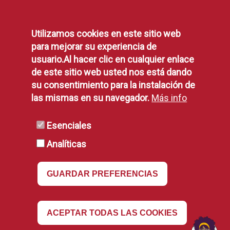
Protección de Datos
13
2
Política de Privacidad
35
26
Utilizamos cookies en este sitio web
Aviso Legal
para mejorar su experiencia de
Disponibilidad
83
76
usuario.Al hacer clic en cualquier enlace
Declaración de Accesibilidad
de este sitio web usted nos está dando
52
54
Política de Cookies
su consentimiento para la instalación de
369
444
las mismas en su navegador.
Más info
147
167
RSS
Esenciales
147
146
Analíticas
RSS
323
309
GUARDAR PREFERENCIAS
224
250
207
220
Revocar
ACEPTAR TODAS LAS COOKIES
2
1