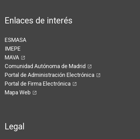
103
78
146
142
Enlaces de interés
83
105
ESMASA
4
3
IMEPE
39
22
MAVA
Comunidad Autónoma de Madrid
17
17
Portal de Administración Electrónica
54
66
Portal de Firma Electrónica
Mapa Web
84
104
738
799
37
34
Legal
318
361