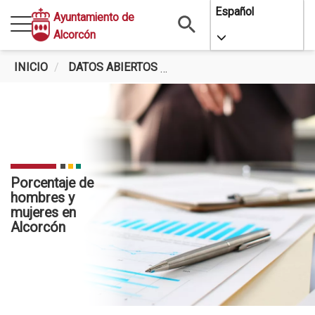
Pasar
Español
Ayuntamiento de
al
Alcorcón
Toggle Dropdo
contenido
principal
INICIO
DATOS ABIERTOS
PORCENTAJE DE HOMBRES
Porcentaje de
hombres y
mujeres en
Alcorcón