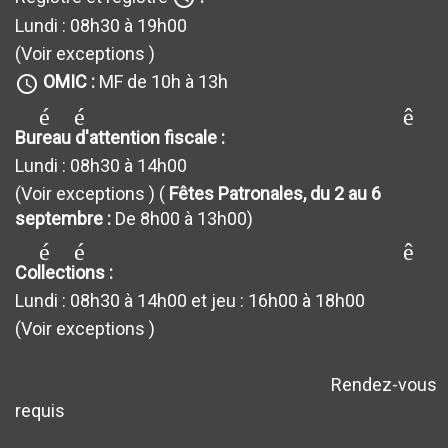
Lundi : 08h30 à 19h00
9
3
(Voir exceptions
)
135
150
OMIC :
MF de 10h à 13h
query_builder
générateur_de requêt
153
154
Bureau d'attention fiscale :
80
85
Lundi : 08h30 à 14h00
(Voir exceptions
) (
Fêtes Patronales, du 2 au 6
1001
1008
septembre :
De 8h00 à 13h00)
39
36
générateur_de requêt
Collections :
41
32
Lundi : 08h30 à 14h00 et jeu : 16h00 à 18h00
290
307
(Voir exceptions
)
103
78
Rendez-vous
avertissement
146
142
requis