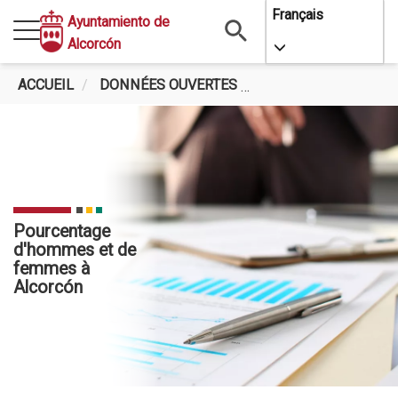
Aller
Français
Ayuntamiento de
au
Alcorcón
Toggle Dropdo
contenu
principal
ACCUEIL
DONNÉES OUVERTES
POURCENTAGE D'HO
Pourcentage
d'hommes et de
femmes à
Alcorcón