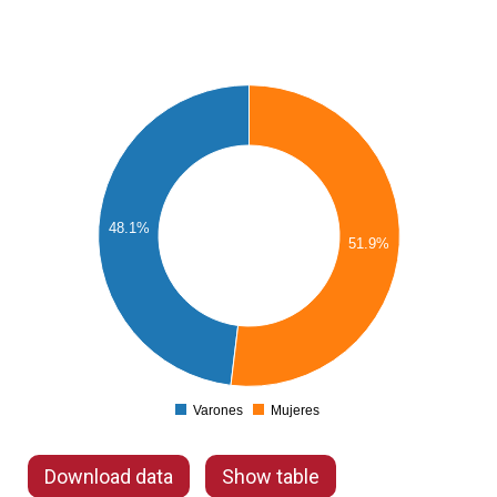
48.1%
51.9%
Varones
Mujeres
Varones
Mujeres
Download data
Show table