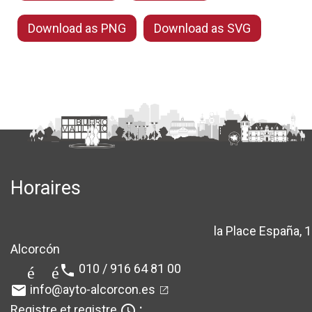
74
73
Download as PNG
Download as SVG
90
100
103
91
66
59
282
281
61
64
Horaires
59
59
371
376
la Place España, 1
location_sur
37
36
Alcorcón
010 / 916 64 81 00
téléphone
172
162
info@ayto-alcorcon.es
email
1803
1939
Registre et registre
:
query_builder