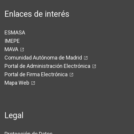
83
105
Enlaces de interés
4
3
39
22
ESMASA
17
17
IMEPE
MAVA
54
66
Comunidad Autónoma de Madrid
84
104
Portal de Administración Electrónica
Portal de Firma Electrónica
738
799
Mapa Web
37
34
318
361
Legal
13
2
35
26
Protección de Datos