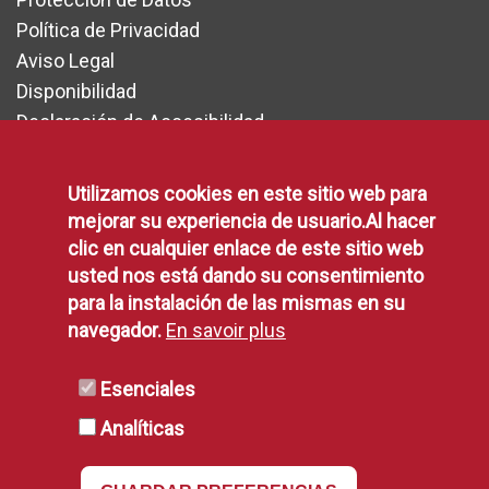
83
76
Política de Privacidad
Aviso Legal
52
54
Disponibilidad
369
444
Declaración de Accesibilidad
Política de Cookies
147
167
Utilizamos cookies en este sitio web para
147
146
mejorar su experiencia de usuario.Al hacer
RSS
clic en cualquier enlace de este sitio web
323
309
usted nos está dando su consentimiento
224
250
para la instalación de las mismas en su
RSS
navegador.
En savoir plus
207
220
2
1
Esenciales
Analíticas
64
61
118
138