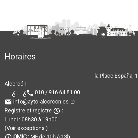
Horaires
la Place España, 1
location_sur
Alcorcón
010 / 916 64 81 00
téléphone
info@ayto-alcorcon.es
email
Registre et registre
:
query_builder
Lundi : 08h30 à 19h00
(Voir exceptions
)
OMIC :
MF de 10h à 13h
query_builder