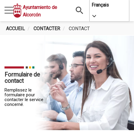
Aller
Français
Ayuntamiento de
au
Alcorcón
Toggle Dropdo
contenu
principal
ACCUEIL
CONTACTER
CONTACT
Formulaire de
contact
Remplissez le
formulaire pour
contacter le service
concerné.