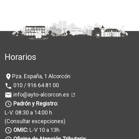
Horarios
Pza. España, 1 Alcorcón
location_on
010 / 916 64 81 00
phone
info@ayto-alcorcon.es
mail
Padrón y Registro:
query_builder
L-V: 08:30 a 14:00 h
(Consultar excepciones
)
OMIC:
L-V 10 a 13h
query_builder
Oficina de Atención Tributaria: