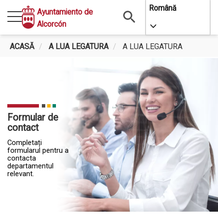
Mergi
Română
Ayuntamiento de
la
Alcorcón
Toggle Dropdo
conţinutul
principal
ACASĂ
A LUA LEGATURA
A LUA LEGATURA
Formular de
contact
Completați
formularul pentru a
contacta
departamentul
relevant.