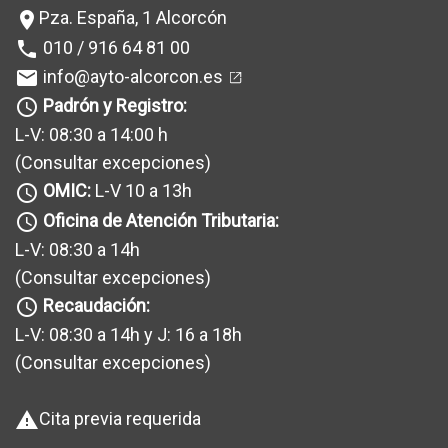
Pza. España, 1 Alcorcón
location_on
010 / 916 64 81 00
phone
info@ayto-alcorcon.es
mail
Padrón y Registro:
query_builder
L-V: 08:30 a 14:00 h
(Consultar excepciones
)
OMIC:
L-V 10 a 13h
query_builder
Oficina de Atención Tributaria:
query_builder
L-V: 08:30 a 14h
(Consultar excepciones
)
Recaudación:
query_builder
L-V: 08:30 a 14h y J: 16 a 18h
(Consultar excepciones
)
Cita previa requerida
warning