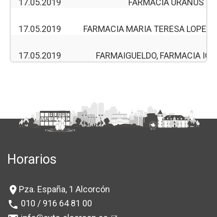
17.05.2019
FARMACIA URANUS
17.05.2019
FARMACIA MARIA TERESA LOPEZ
17.05.2019
FARMAIGUELDO, FARMACIA IG
Horarios
Pza. España, 1 Alcorcón
location_on
010 / 916 64 81 00
phone