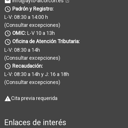
info@ayto-alcorcon.es
mail
Padrón y Registro:
query_builder
L-V: 08:30 a 14:00 h
(Consultar excepciones
)
OMIC:
L-V 10 a 13h
query_builder
Oficina de Atención Tributaria:
query_builder
L-V: 08:30 a 14h
(Consultar excepciones
)
Recaudación:
query_builder
L-V: 08:30 a 14h y J: 16 a 18h
(Consultar excepciones
)
Cita previa requerida
warning
Enlaces de interés