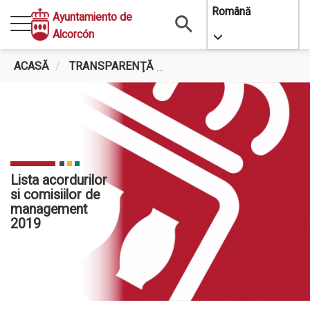
Mergi
Română
Ayuntamiento de
la
Alcorcón
Toggle Dropdo
conţinutul
principal
ACASĂ
TRANSPARENŢĂ
LISTA ACORDURILOR SI C
Lista acordurilor
si comisiilor de
management
2019