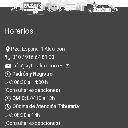
Horarios
Pza. España, 1 Alcorcón
location_on
010 / 916 64 81 00
phone
info@ayto-alcorcon.es
mail
Padrón y Registro:
query_builder
L-V: 08:30 a 14:00 h
(Consultar excepciones
)
OMIC:
L-V 10 a 13h
query_builder
Oficina de Atención Tributaria:
query_builder
L-V: 08:30 a 14h
(Consultar excepciones
)