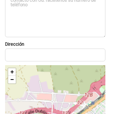
Dirección
+
−