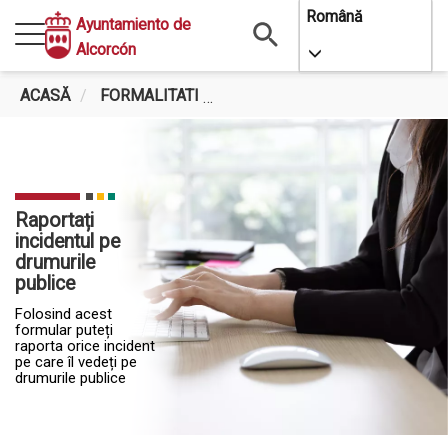
Mergi
Română
Ayuntamiento de
la
Alcorcón
Toggle Dropdo
conţinutul
principal
ACASĂ
FORMALITATI
RAPORTAȚI INCIDENTUL PE 
Raportați
incidentul pe
drumurile
publice
Folosind acest
formular puteți
raporta orice incident
pe care îl vedeți pe
drumurile publice