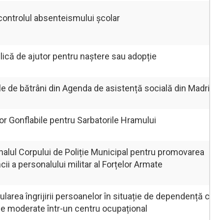
controlul absenteismului școlar
lică de ajutor pentru naștere sau adopție
le de bătrâni din Agenda de asistență socială din Madrid
r Gonflabile pentru Sarbatorile Hramului
alul Corpului de Poliție Municipal pentru promovarea
ii a personalului militar al Forțelor Armate
ularea îngrijirii persoanelor în situație de dependență cu
uale moderate într-un centru ocupațional