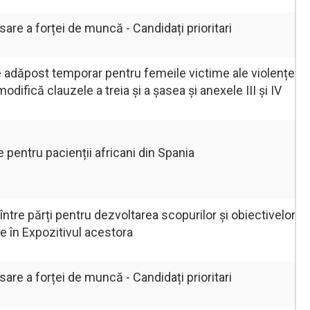
re a forței de muncă - Candidați prioritari
 adăpost temporar pentru femeile victime ale violenței d
odifică clauzele a treia și a șasea și anexele III și IV
e pentru pacienții africani din Spania
tre părți pentru dezvoltarea scopurilor și obiectivelor
e în Expozitivul acestora
re a forței de muncă - Candidați prioritari