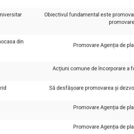
niversitar
Obiectivul fundamental este promovare
promovarea
cnocasa din
Promovare Agenția de plasa
Acțiuni comune de încorporare a fo
rid
Să desfășoare promovarea și dezvolta
Promovare Agenția de plasa
Promovare Agenția de plasa