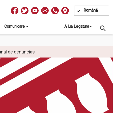
Toggle Dropdow
Română
Redes
Sociales
Comunicare
A lua Legatura
anal de denuncias