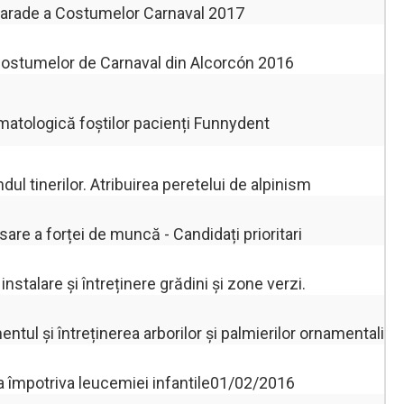
Parade a Costumelor Carnaval 2017
 Costumelor de Carnaval din Alcorcón 2016
matologică foștilor pacienți Funnydent
ul tinerilor. Atribuirea peretelui de alpinism
re a forței de muncă - Candidați prioritari
instalare și întreținere grădini și zone verzi.
ul și întreținerea arborilor și palmierilor ornamentali
a împotriva leucemiei infantile01/02/2016