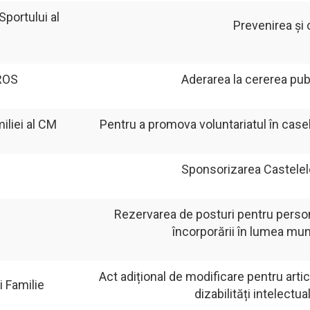
Sportului al
Prevenirea și 
ROS
Aderarea la cererea pub
miliei al CM
Pentru a promova voluntariatul în case
Sponsorizarea Castelelo
Rezervarea de posturi pentru person
încorporării în lumea munc
Act adițional de modificare pentru artic
i Familie
dizabilități intelect