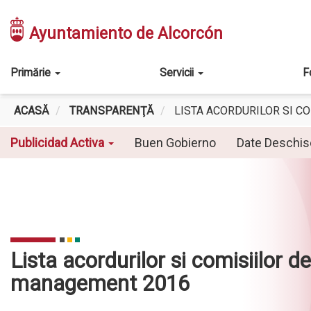
Mergi
la
Ayuntamiento de Alcorcón
conţinutul
principal
Main
Primărie
Servicii
F
navigation
ACASĂ
TRANSPARENŢĂ
LISTA ACORDURILOR SI C
Buen Gobierno
Date Deschi
Publicidad Activa
Lista acordurilor si comisiilor de
management 2016