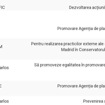
FIC
Dezvoltarea acțiunil
Promovare Agenția de plasa
Pentru realizarea practicilor externe al
CM
Madrid în Conservatorul
Să promoveze egalitatea în promovarea 
arlos
E
Promovare Agenția de plasa
arlos
Prevenirea 