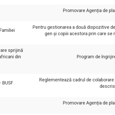
Promovare Agenția de plasa
Pentru gestionarea a două dispozitive de
 Familiei
gen și copiii acestora prin care se m
are sprijină
africani din
Program de îngrijir
Reglementează cadrul de colaborare în
 – BUSF
descris
Promovare Agenția de plasa