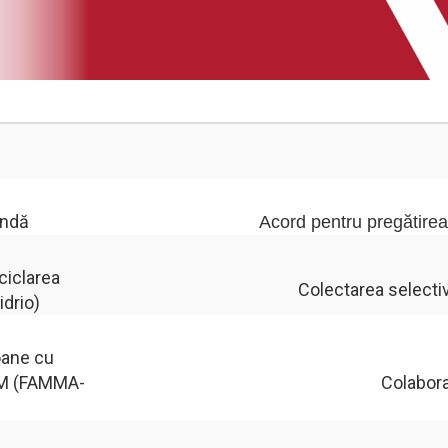
andă
Acord pentru pregătirea 
ciclarea
Colectarea selectiv
idrio)
oane cu
 CM (FAMMA-
Colabora