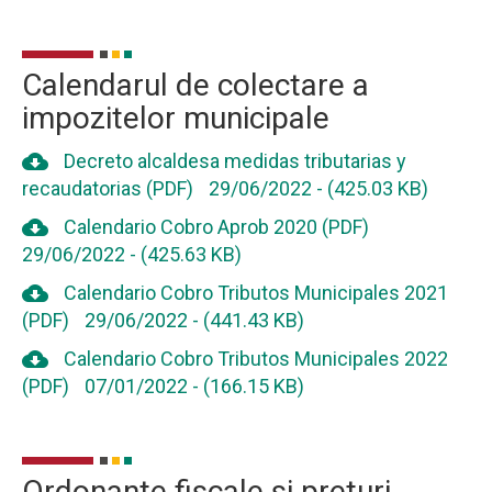
Calendarul de colectare a
impozitelor municipale
cloud_download
Decreto alcaldesa medidas tributarias y
recaudatorias (PDF)
29/06/2022
-
(425.03 KB)
cloud_download
Calendario Cobro Aprob 2020 (PDF)
29/06/2022
-
(425.63 KB)
cloud_download
Calendario Cobro Tributos Municipales 2021
(PDF)
29/06/2022
-
(441.43 KB)
cloud_download
Calendario Cobro Tributos Municipales 2022
(PDF)
07/01/2022
-
(166.15 KB)
Ordonante fiscale si preturi