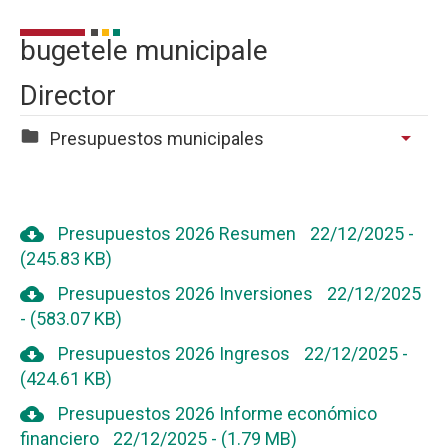
bugetele municipale
Director
arrow_drop_down
Presupuestos municipales
cloud_download
Presupuestos 2026 Resumen
22/12/2025
-
(245.83 KB)
cloud_download
Presupuestos 2026 Inversiones
22/12/2025
-
(583.07 KB)
cloud_download
Presupuestos 2026 Ingresos
22/12/2025
-
(424.61 KB)
cloud_download
Presupuestos 2026 Informe económico
financiero
22/12/2025
-
(1.79 MB)