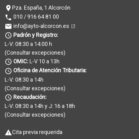
Pza. España, 1 Alcorcón
location_on
010 / 916 64 81 00
phone
info@ayto-alcorcon.es
mail
Padrón y Registro:
query_builder
L-V: 08:30 a 14:00 h
(Consultar excepciones
)
OMIC:
L-V 10 a 13h
query_builder
Oficina de Atención Tributaria:
query_builder
L-V: 08:30 a 14h
(Consultar excepciones
)
Recaudación:
query_builder
L-V: 08:30 a 14h y J: 16 a 18h
(Consultar excepciones
)
Cita previa requerida
warning