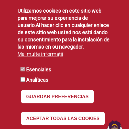
Protección de Datos
Utilizamos cookies en este sitio web
Política de Privacidad
para mejorar su experiencia de
Aviso Legal
usuario.Al hacer clic en cualquier enlace
Disponibilidad
de este sitio web usted nos está dando
Declaración de Accesibilidad
su consentimiento para la instalación de
Política de Cookies
las mismas en su navegador.
Mai multe informații
RSS
Esenciales
Analíticas
RSS
GUARDAR PREFERENCIAS
Revocar
ACEPTAR TODAS LAS COOKIES