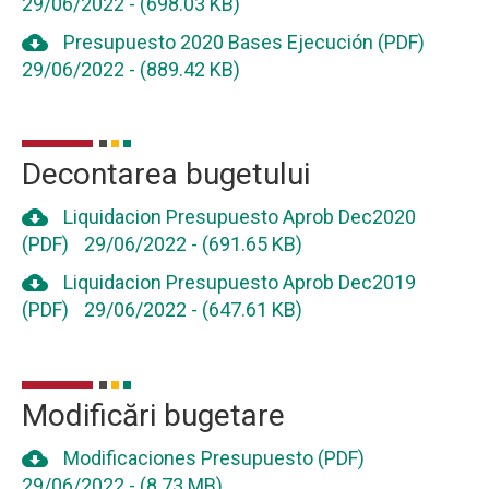
29/06/2022
-
(698.03 KB)
cloud_download
Presupuesto 2020 Bases Ejecución (PDF)
29/06/2022
-
(889.42 KB)
Decontarea bugetului
cloud_download
Liquidacion Presupuesto Aprob Dec2020
(PDF)
29/06/2022
-
(691.65 KB)
cloud_download
Liquidacion Presupuesto Aprob Dec2019
(PDF)
29/06/2022
-
(647.61 KB)
Modificări bugetare
cloud_download
Modificaciones Presupuesto (PDF)
29/06/2022
-
(8.73 MB)