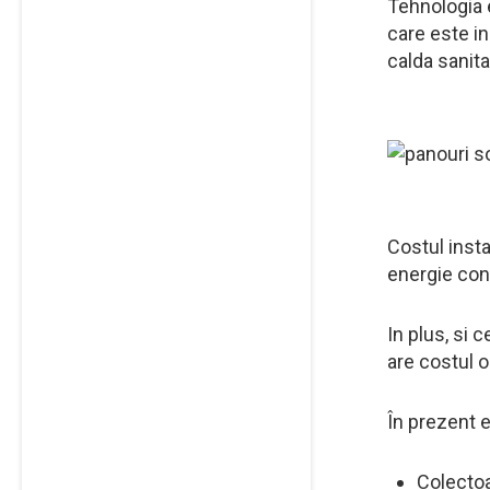
Tehnologia 
care este in
calda sanita
Costul insta
energie conv
In plus, si 
are costul or
În prezent e
Colectoa