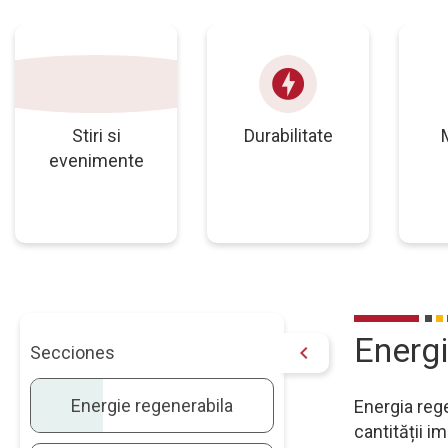
articol
offline_bolt
Stiri si
Durabilitate
evenimente
Energi
chevron_right
Secciones
Energie regenerabila
Energia reg
cantității i