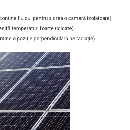
conține fluidul pentru a crea o cameră izolatoare).
esită temperaturi foarte ridicate).
nține o poziție perpendiculară pe radiație).