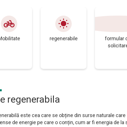
pedal_bike
wb_sunny
grup
Mobilitate
regenerabile
formular 
solicitar
e regenerabila
enerabilă este cea care se obține din surse naturale care
mense de energie pe care o conțin, cum ar fi energia de la 