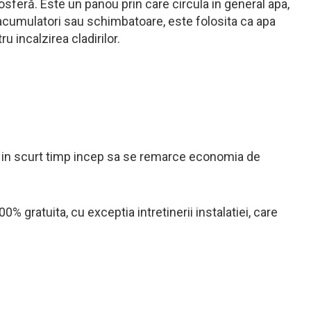
sferă. Este un panou prin care circula in general apa,
n acumulatori sau schimbatoare, este folosita ca apa
u incalzirea cladirilor.
cat in scurt timp incep sa se remarce economia de
0% gratuita, cu exceptia intretinerii instalatiei, care