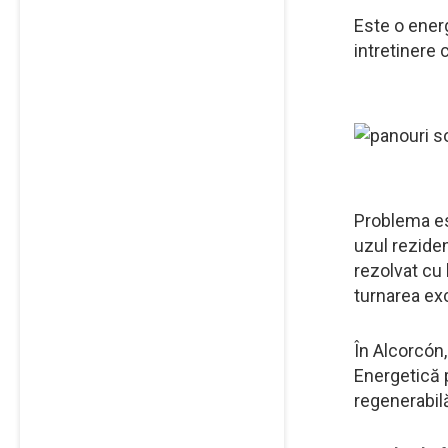
Este o energ
intretinere 
Problema est
uzul reziden
rezolvat cu 
turnarea ex
În Alcorcón
Energetică 
regenerabil