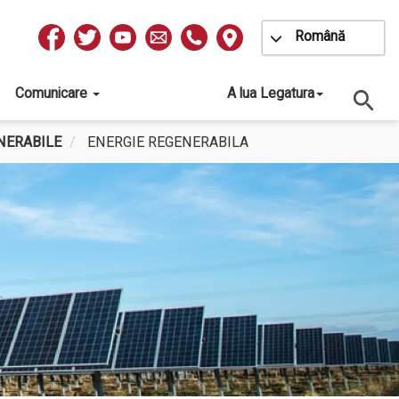
Toggle Dropdow
Română
Redes
Sociales
Comunicare
A lua Legatura
NERABILE
ENERGIE REGENERABILA