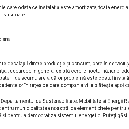
ie care odata ce instalatia este amortizata, toata energia
costisitoare.
e decalajul dintre producție și consum, care în servicii și
țial, deoarece în general există cerere nocturnă, iar produ
baterii de acumulare a căror problemă este costul instalăr
cedentelor în rețea pe care compania vi le plătește apoi 
, Departamentul de Sustenabilitate, Mobilitate și Energi
pentru municipalitatea noastră, ca element cheie pentru 
ă și pentru a democratiza sistemul energetic. Puteți găsi