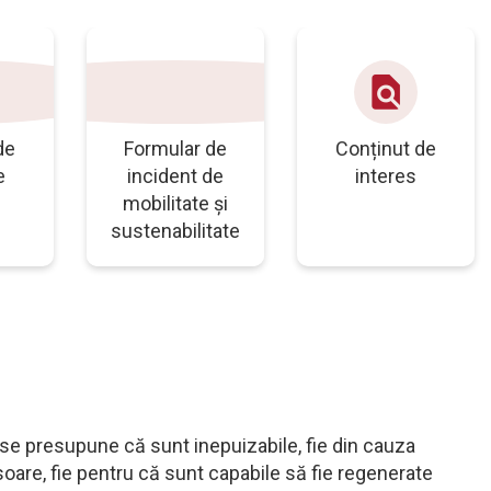
uri
cum_se_reg
find_in_page
de
Formular de
Conținut de
e
incident de
interes
mobilitate și
sustenabilitate
 se presupune că sunt inepuizabile, fie din cauza
soare, fie pentru că sunt capabile să fie regenerate