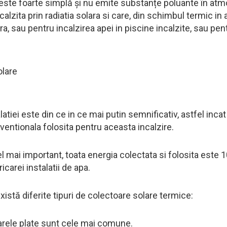
este foarte simplă și nu emite substanțe poluante în atmo
calzita prin radiatia solara si care, din schimbul termic i
ra, sau pentru incalzirea apei in piscine incalzite, sau pentr
latiei este din ce in ce mai putin semnificativ, astfel in
entionala folosita pentru aceasta incalzire.
cel mai important, toata energia colectata si folosita este 10
icarei instalatii de apa.
xistă diferite tipuri de colectoare solare termice:
rele plate sunt cele mai comune.