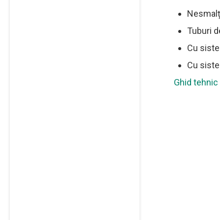
Nesmalț 
Tuburi d
Cu siste
Cu siste
Ghid tehnic