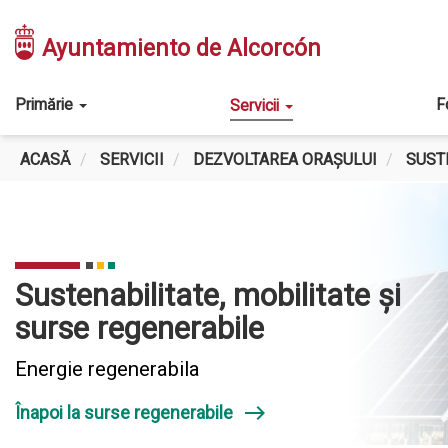
Mergi
la
Ayuntamiento de Alcorcón
conţinutul
principal
Main
Primărie
F
Servicii
navigation
ACASĂ
SERVICII
DEZVOLTAREA ORAȘULUI
SUST
ENERGIE
REGENERABILA
Sustenabilitate, mobilitate și
surse regenerabile
Energie regenerabila
east
Înapoi la surse regenerabile