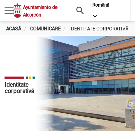
Mergi
Română
Ayuntamiento de
la
Alcorcón
Toggle Dropdo
conţinutul
principal
ACASĂ
COMUNICARE
IDENTITATE CORPORATIVĂ
Identitate
corporativă