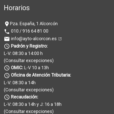
Horarios
Pza. España, 1 Alcorcón
location_on
010 / 916 64 81 00
phone
info@ayto-alcorcon.es
mail
Padrón y Registro:
query_builder
L-V: 08:30 a 14:00 h
(Consultar excepciones
)
OMIC:
L-V 10 a 13h
query_builder
Oficina de Atención Tributaria:
query_builder
L-V: 08:30 a 14h
(Consultar excepciones
)
Recaudación:
query_builder
L-V: 08:30 a 14h y J: 16 a 18h
(Consultar excepciones
)