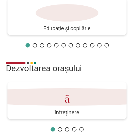
scoli
Educație și copilărie
Dezvoltarea orașului
ionează_cont
întreținere