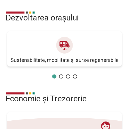
Dezvoltarea orașului
electric_rickshaw
Sustenabilitate, mobilitate și surse regenerabile
Economie și Trezorerie
centru de afacer