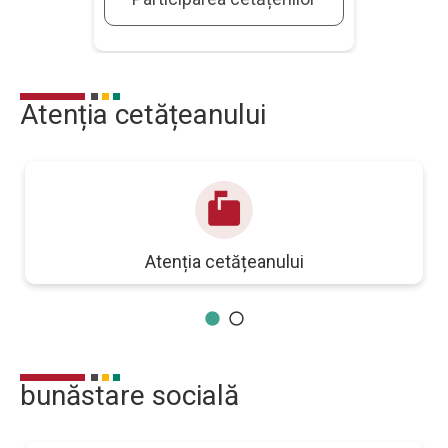
Atenția cetățeanului
markunread_mailbox
Atenția cetățeanului
bunăstare socială