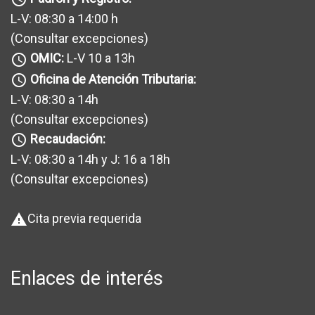
L-V: 08:30 a 14:00 h
(Consultar excepciones
)
OMIC:
L-V 10 a 13h
query_builder
Oficina de Atención Tributaria:
query_builder
L-V: 08:30 a 14h
(Consultar excepciones
)
Recaudación:
query_builder
L-V: 08:30 a 14h y J: 16 a 18h
(Consultar excepciones
)
Cita previa requerida
warning
Enlaces de interés