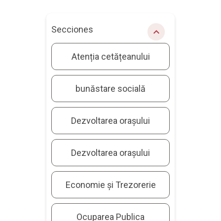
Secciones
chevron_right
Atenția cetățeanului
bunăstare socială
Dezvoltarea orașului
Dezvoltarea orașului
Economie și Trezorerie
Ocuparea Publica