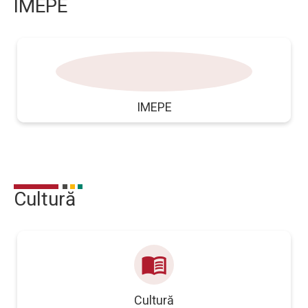
IMEPE
insigna
IMEPE
Cultură
menu_book
Cultură