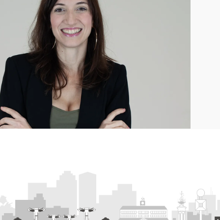
 mai multe informatii
Pentru mai multe inf
ati pagina urmatoare
vizitati pagina urma
MULTE INFORMATII
MAI MULTE INFORM