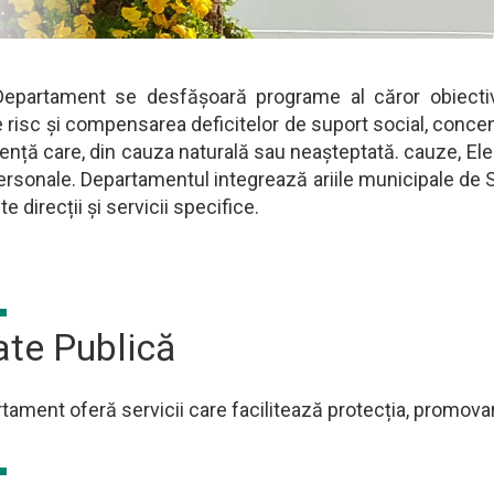
Departament se desfășoară programe al căror obiectiv
riere
de risc și compensarea deficitelor de suport social, concen
ță care, din cauza naturală sau neașteptată. cauze, Ele po
rsonale. Departamentul integrează ariile municipale de S
ite direcții și servicii specifice.
ate Publică
ament oferă servicii care facilitează protecția, promovar