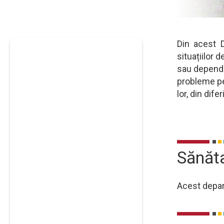
Din acest 
Desc
situațiilor 
sau dependen
probleme pe
lor, din difer
Sănăt
Acest depart