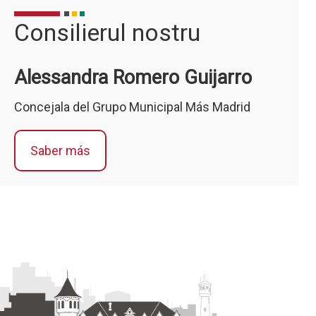
Consilierul nostru
ormatii
Para más información visitar
toare
la siguiente página:
Alessandra Romero Guijarro
ATII
MÁS INFORMACIÓN
Concejala del Grupo Municipal Más Madrid
Saber más