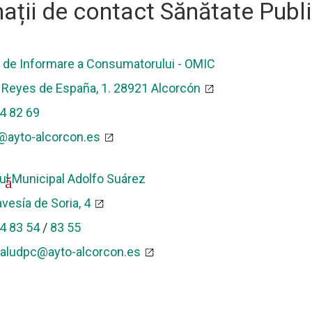
ații de contact Sănătate Publ
l de Informare a Consumatorului - OMIC
 Reyes de España, 1. 28921 Alcorcón
4 82 69
efon
ayto-alcorcon.es
ul Municipal Adolfo Suárez
ă
avesía de Soria, 4
4 83 54
/
83 55
efon
aludpc@ayto-alcorcon.es