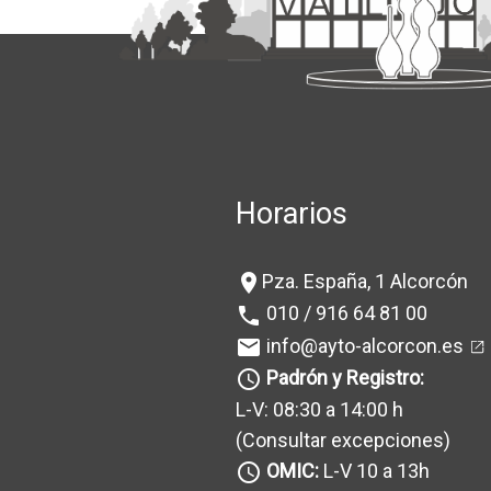
Horarios
Pza. España, 1 Alcorcón
location_on
010 / 916 64 81 00
phone
info@ayto-alcorcon.es
mail
Padrón y Registro:
query_builder
L-V: 08:30 a 14:00 h
(Consultar excepciones
)
OMIC:
L-V 10 a 13h
query_builder