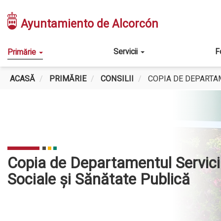
Mergi
la
Ayuntamiento de Alcorcón
conţinutul
principal
Main
Servicii
F
Primărie
navigation
ACASĂ
PRIMĂRIE
CONSILII
COPIA DE DEPARTAM
Copia de Departamentul Servici
Sociale și Sănătate Publică