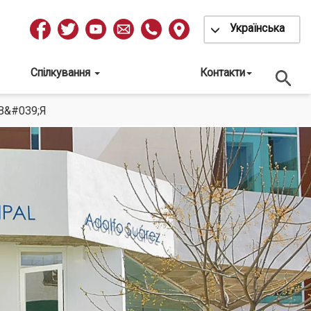
Toggle Dropdow
Українська
Redes
Sociales
Спілкування
Контакти
&#039;Я