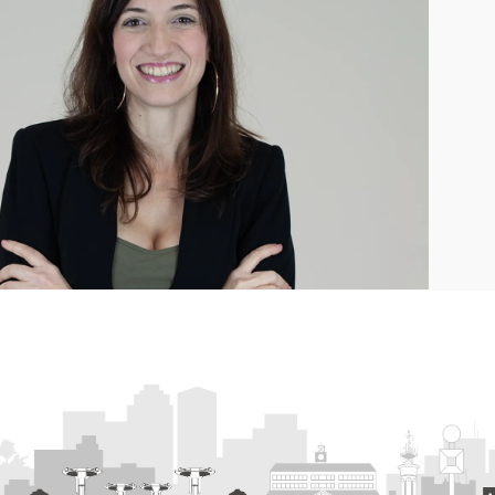
тримання додаткової
Для отримання дода
ормації відвідайте
інформації відвід
ступну сторінку
наступну сторін
ЬШЕ ІНФОРМАЦІЇ
БІЛЬШЕ ІНФОРМА