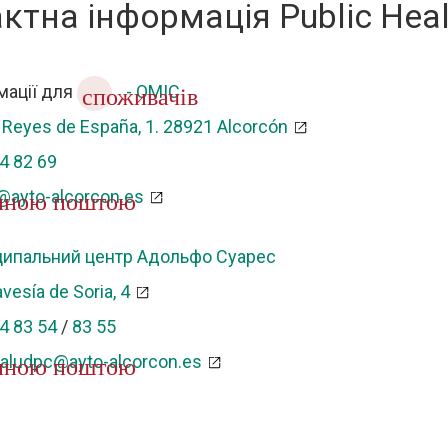
ктна інформація Public Hea
мації для
- OMIC
споживачів
 Reyes de España, 1. 28921 Alcorcón
4 82 69
ayto-alcorcon.es
нною поштою
ципальний центр Адольфо Суарес
avesía de Soria, 4
4 83 54
/
83 55
aludpc@ayto-alcorcon.es
нною поштою