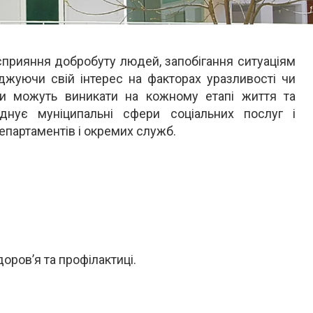
сприяння добробуту людей, запобігання ситуаціям
еджуючи свій інтерес на факторах уразливості чи
они можуть виникати на кожному етапі життя та
днує муніципальні сфери соціальних послуг і
департаментів і окремих служб.
оров’я та профілактиці.