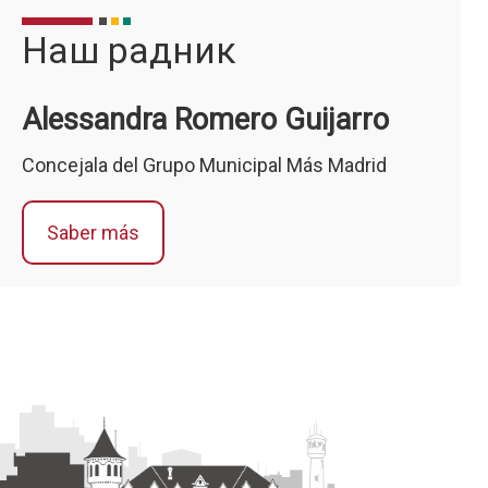
Наш радник
ткової
Para más información visitar
айте
la siguiente página:
ку
Alessandra Romero Guijarro
MÁS INFORMACIÓN
ЦІЇ
Concejala del Grupo Municipal Más Madrid
Saber más