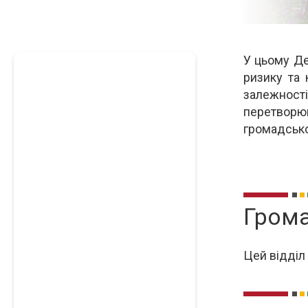
У цьому Де
Опи
ризику та 
залежност
перетворю
громадськог
Грома
Цей відділ