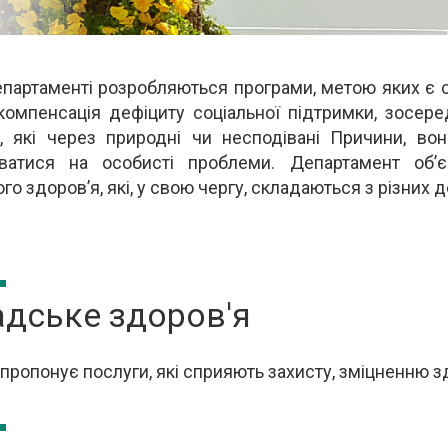
партаменті розробляються програми, метою яких є 
с
компенсація дефіциту соціальної підтримки, зосер
і, які через природні чи несподівані Причини, в
ватися на особисті проблеми. Департамент об’є
о здоров’я, які, у свою чергу, складаються з різних 
дське здоров'я
 пропонує послуги, які сприяють захисту, зміцненню зд