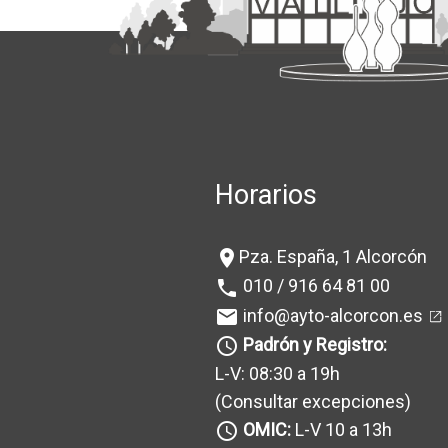
Horarios
Pza. España, 1 Alcorcón
location_on
010 / 916 64 81 00
phone
info@ayto-alcorcon.es
mail
Padrón y Registro:
query_builder
L-V: 08:30 a 19h
(Consultar excepciones
)
OMIC:
L-V 10 a 13h
query_builder