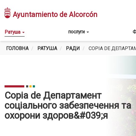
Перейти
до
Ayuntamiento de Alcorcón
основного
вмісту
Main
послуги
Ф
Ратуша
navigation
ГОЛОВНА
РАТУША
PАДИ
COPIA DE ДЕПАРТА
Copia de Департамент
соціального забезпечення та
охорони здоров&#039;я