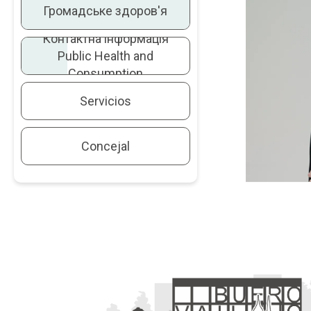
Громадське здоров'я
Для о
Контактна інформація
інф
Public Health and
на
Consumption
Servicios
БІЛ
Concejal