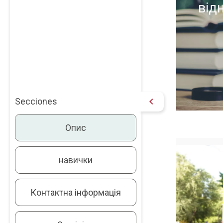
від
chevron_right
Secciones
Опис
навички
Контактна інформація
Дл