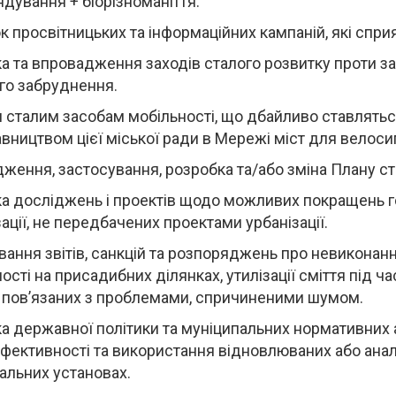
дування + біорізноманіття.
к просвітницьких та інформаційних кампаній, які спр
а та впровадження заходів сталого розвитку проти 
о забруднення.
 сталим засобам мобільності, що дбайливо ставлять
вництвом цієї міської ради в Мережі міст для велоси
ження, застосування, розробка та/або зміна Плану ста
а досліджень і проектів щодо можливих покращень го
зації, не передбачених проектами урбанізації.
ання звітів, санкцій та розпоряджень про невиконан
ості на присадибних ділянках, утилізації сміття під 
, пов’язаних з проблемами, спричиненими шумом.
а державної політики та муніципальних нормативних 
фективності та використання відновлюваних або анало
альних установах.