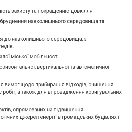
ияють захисту та покращенню довкілля.
забруднення навколишнього середовища та
ся до навколишнього середовища, з
педів.
лої міської мобільності.
ризонтальної, вертикальної та автоматичної
ня вимог щодо прибирання відходів, очищення
час робіт, а також для впровадження коригувальних
актів, спрямованих на підвищення
гічних джерел енергії в громадських будівлях і