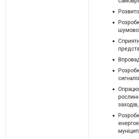
самовря
Розвито
Розробк
шумовог
Сприяти
предста
Впровад
Розробк
сигналі
Опрацюв
рослинн
заходів
Розробк
енергое
муніцип