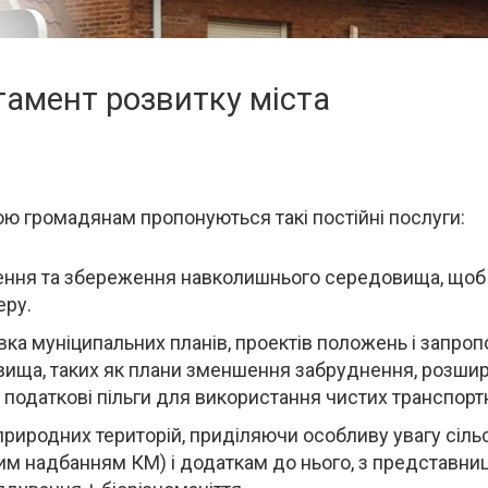
амент розвитку міста
с
ою громадянам пропонуються такі постійні послуги:
ння та збереження навколишнього середовища, щоб у
ру.
вка муніципальних планів, проектів положень і запро
ища, таких як плани зменшення забруднення, розши
в, податкові пільги для використання чистих транспорт
природних територій, приділяючи особливу увагу сільс
им надбанням КМ) і додаткам до нього, з представницт