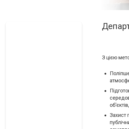
Департ
Опи
З цією мет
Поліпше
атмосфе
Підгото
середов
об’єкті
Захист 
публічн