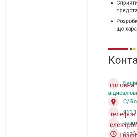
Сприяти
предста
Розробк
що хара
Конта
Будів
головна
відновлюва
C/ Ro
place
911 1
телефон
ccarr
електро
особи
query_builder Гра