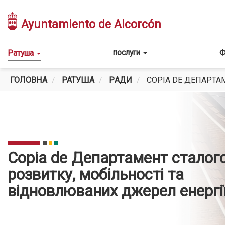
Перейти
до
Ayuntamiento de Alcorcón
основного
вмісту
Main
послуги
Ф
Ратуша
navigation
ГОЛОВНА
РАТУША
PАДИ
COPIA DE ДЕПАРТА
Copia de Департамент сталог
розвитку, мобільності та
відновлюваних джерел енергі