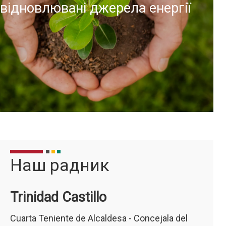
відновлювані джерела енергії
БІЛЬШЕ ІНФОРМАЦІЇ
Наш радник
Trinidad Castillo
Для отримання додаткової інформації
Cuarta Teniente de Alcaldesa - Concejala del
відвідайте наступну сторінку