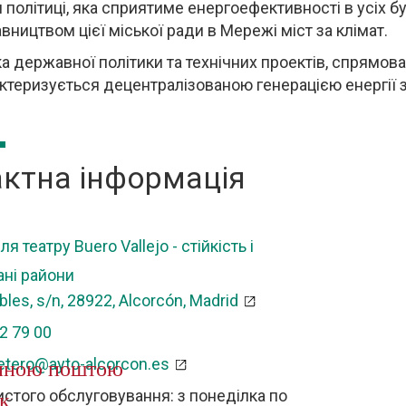
 політиці, яка сприятиме енергоефективності в усіх буд
вництвом цієї міської ради в Мережі міст за клімат.
а державної політики та технічних проектів, спрямов
ктеризується децентралізованою генерацією енергії 
ктна інформація
ля театру Buero Vallejo - стійкість і
ні райони
bles, s/n, 28922, Alcorcón, Madrid
2 79 00
etero@ayto-alcorcon.es
нною поштою
стого обслуговування: з понеділка по
фік