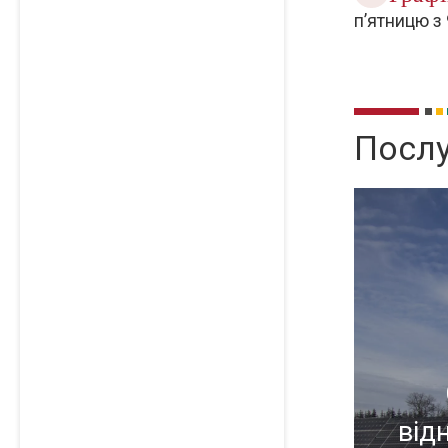
п’ятницю з 
Посл
Servi
від