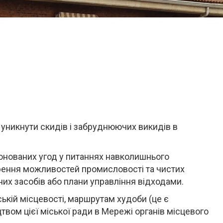
никнути скидів і забруднюючих викидів в
понованих угод у питаннях навколишнього
рення можливостей промисловості та чистих
них засобів або плани управління відходами.
ькій місцевості, маршрутам худоби (це є
вом цієї міської ради в Мережі органів місцевого