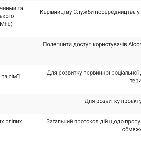
ичними та
Керівництву Служби посередництва у п
ького
EMFE)
Полегшити доступ користувачів Alcor
Для розвитку первинної соціальної
та сім'ї
тер
Для розвитку проект
их сліпих
Загальний протокол дій щодо просу
обмеж