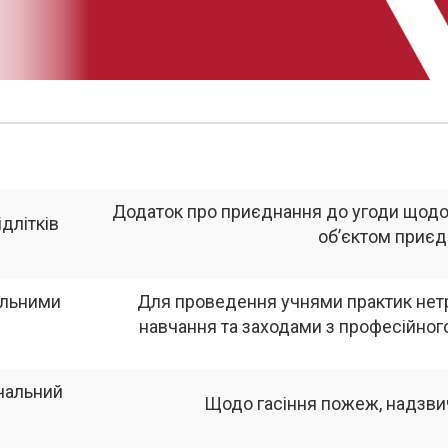
Додаток про приєднання до угоди щодо р
длітків
об’єктом приєд
альними
Для проведення учнями практик нет
навчання та заходами з професійног
чальний
Щодо гасіння пожеж, надзвич