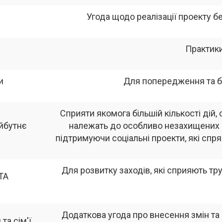
Угода щодо реалізації проекту 
Практики
и
Для попередження та бо
Сприяти якомога більшій кількості дій
айбутнє
належать до особливо незахищених г
підтримуючи соціальні проекти, які спр
Для розвитку заходів, які сприяють т
TA
Додаткова угода про внесення змін та 
та сім'ї