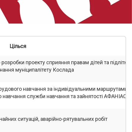
Цілься
озробки проекту сприяння правам дітей та підлітків
нання муніципалітету Кослада
рудового навчання за індивідуальними маршрутами
о навчання служби навчання та зайнятості АФАНІАС
айних ситуацій, аварійно-рятувальних робіт