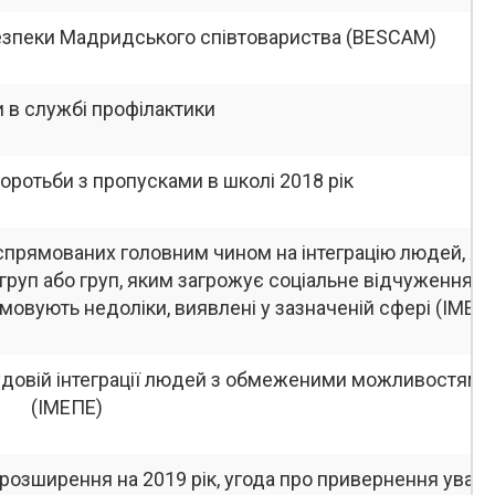
безпеки Мадридського співтовариства (BESCAM)
 в службі профілактики
ротьби з пропусками в школі 2018 рік
, спрямованих головним чином на інтеграцію людей, які
руп або груп, яким загрожує соціальне відчуження,
ямовують недоліки, виявлені у зазначеній сфері (IMEP
рудовій інтеграції людей з обмеженими можливостями
(ІМЕПЕ)
розширення на 2019 рік, угода про привернення уваги