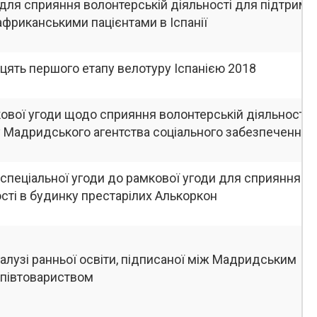
 для сприяння волонтерській діяльності для підтримк
африканськими пацієнтами в Іспанії
цять першого етапу велотуру Іспанією 2018
ової угоди щодо сприяння волонтерській діяльності 
у Мадридського агентства соціального забезпечення
спеціальної угоди до рамкової угоди для сприяння
сті в будинку престарілих Алькоркон
алузі ранньої освіти, підписаної між Мадридським
півтовариством