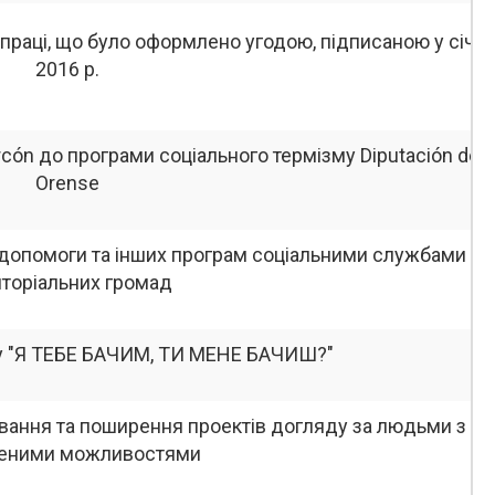
раці, що було оформлено угодою, підписаною у січні
2016 р.
cón до програми соціального термізму Diputación de
Orense
 допомоги та інших програм соціальними службами
иторіальних громад
у "Я ТЕБЕ БАЧИМ, ТИ МЕНЕ БАЧИШ?"
вання та поширення проектів догляду за людьми з
еними можливостями