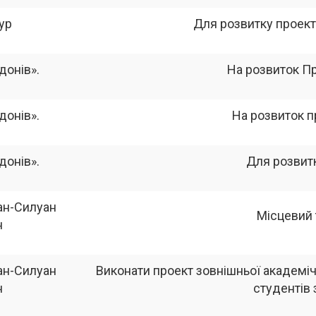
ур
Для розвитку проекті
донів».
На розвиток Пр
донів».
На розвиток п
донів».
Для розвитк
ан-Силуан
Місцевий 
н
ан-Силуан
Виконати проект зовнішньої академіч
н
студентів 