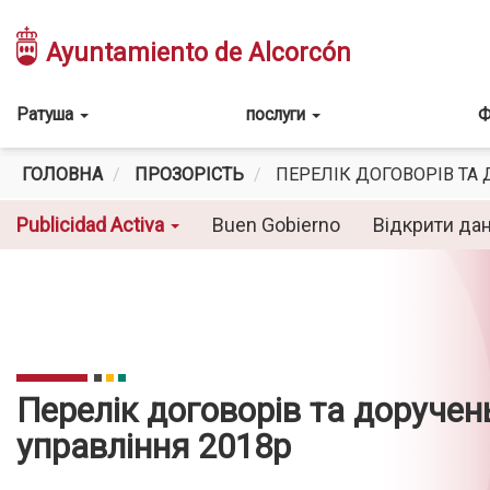
Перейти
до
Ayuntamiento de Alcorcón
основного
вмісту
Main
Ратуша
послуги
Ф
navigation
ГОЛОВНА
ПРОЗОРІСТЬ
ПЕРЕЛІК ДОГОВОРІВ ТА
Buen Gobierno
Відкрити да
Publicidad Activa
Перелік договорів та доручен
управління 2018р