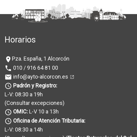
Horarios
Pza. España, 1 Alcorcón
location_on
010 / 916 64 81 00
phone
info@ayto-alcorcon.es
mail
Padrón y Registro:
query_builder
L-V: 08:30 a 19h
(Consultar excepciones
)
OMIC:
L-V 10 a 13h
query_builder
Oficina de Atención Tributaria:
query_builder
L-V: 08:30 a 14h