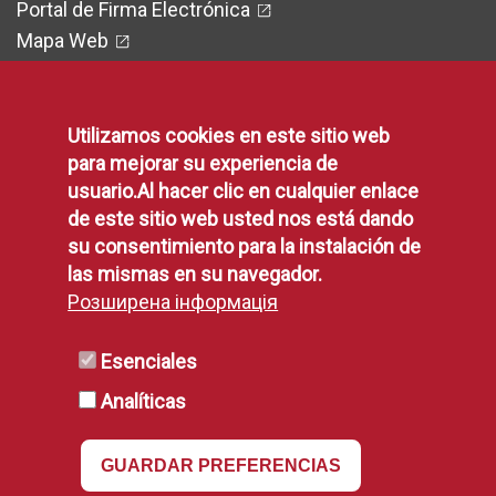
Portal de Firma Electrónica
Mapa Web
Utilizamos cookies en este sitio web
Legal
para mejorar su experiencia de
usuario.Al hacer clic en cualquier enlace
de este sitio web usted nos está dando
Protección de Datos
su consentimiento para la instalación de
Política de Privacidad
las mismas en su navegador.
Aviso Legal
Розширена інформація
Disponibilidad
Declaración de Accesibilidad
Esenciales
Política de Cookies
Analíticas
GUARDAR PREFERENCIAS
RSS