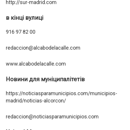
http://sur-madrid.com
в кінці вулиці
916 97 82 00
redaccion@alcabodelacalle.com
www.alcabodelacalle.com
Новини для муніципалітетів
https://noticiasparamunicipios.com/municipios-
madrid/noticias-alcorcon/
redaccion@noticiasparamunicipios.com