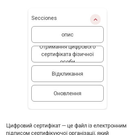
Secciones
chevron_right
опис
Отримання цифрового
сертифіката фізичної
особи
Відкликання
Оновлення
Цифровий сертифікат — це файл із електронним
підписом сертифікуючої організації, який