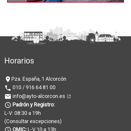
Horarios
Pza. España, 1 Alcorcón
location_on
010 / 916 64 81 00
phone
info@ayto-alcorcon.es
mail
Padrón y Registro:
query_builder
L-V: 08:30 a 19h
(Consultar excepciones
)
OMIC:
L-V 10 a 13h
query_builder