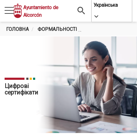
Перейти
Українська
Ayuntamiento de
до
Alcorcón
Toggle Dropdo
основного
вмісту
ГОЛОВНА
ФОРМАЛЬНОСТІ
ЦИФРОВІ СЕРТИФІК
Цифрові
сертифікати