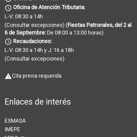
Oficina de Atención Tributaria:
query_builder
L-V: 08:30 a 14h
(Consultar excepciones
) (
Fiestas Patronales, del 2 al
6 de Septiembre:
De 08:00 a 13:00 horas)
Recaudaciones:
query_builder
L-V: 08:30 a 14h y J: 16 a 18h
(Consultar excepciones
)
Cita previa requerida
warning
Enlaces de interés
ESMASA
IMEPE