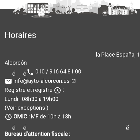
Horaires
la Place España, 1
location_sur
Alcorcón
010 / 916 64 81 00
téléphone
info@ayto-alcorcon.es
email
Registre et registre
:
query_builder
Lundi : 08h30 à 19h00
(Voir exceptions
)
OMIC :
MF de 10h à 13h
query_builder
générateur_de requêt
Bureau d'attention fiscale :