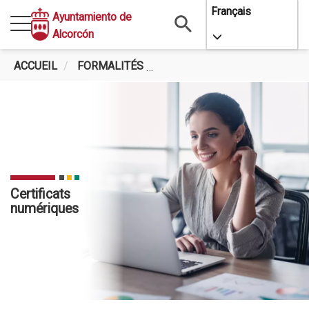
Aller
Français
Ayuntamiento de
au
Alcorcón
Toggle Dropdo
contenu
principal
ACCUEIL
FORMALITÉS
CERTIFICATS NUMÉRIQUES
Certificats
numériques