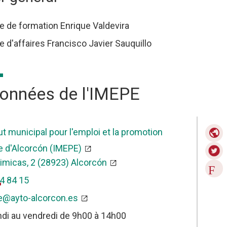
e de formation Enrique Valdevira
 d'affaires Francisco Javier Sauquillo
onnées de l'IMEPE
tut municipal pour l'emploi et la promotion
public
 d'Alcorcón (IMEPE)
imicas, 2 (28923) Alcorcón
Fa
4 84 15
e
e@ayto-alcorcon.es
ndi au vendredi de 9h00 à 14h00