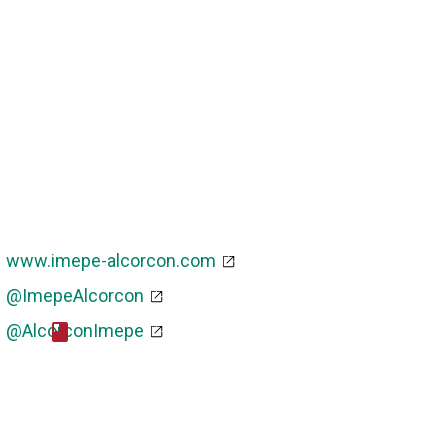
www.imepe-alcorcon.com
@ImepeAlcorcon
@AlcorconImepe
cebook