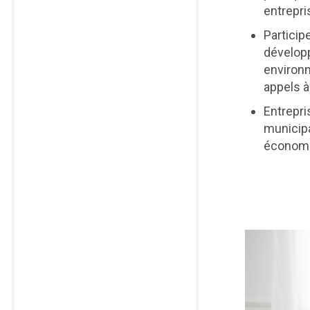
entrepris
Particip
dévelop
environn
appels à
Entrepri
municipa
économi