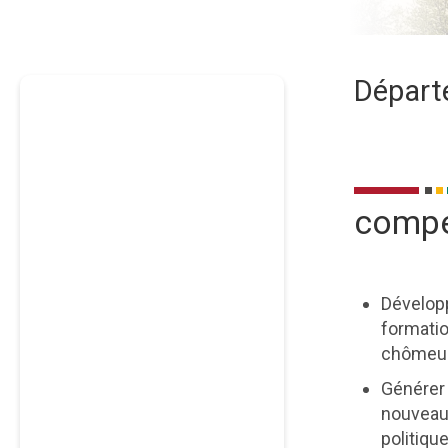
Départ
La
desc
compé
Développ
formatio
chômeur
Générer 
nouveau
politiqu