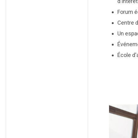
d'intérê
Forum é
Centre d
Un espa
Événeme
École d'