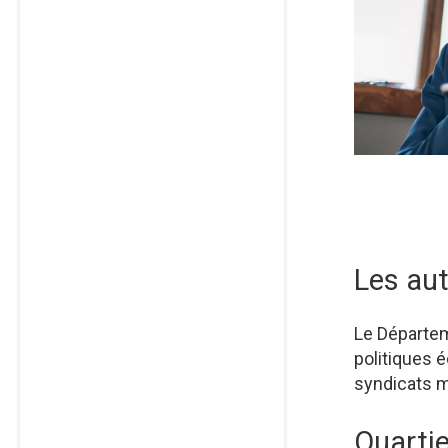
Les aut
Le Départem
politiques 
syndicats m
Quartie