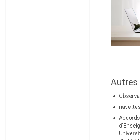
Autres 
Observat
navette
Accords
d'Enseig
Universi