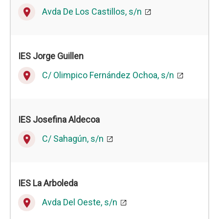
Avda De Los Castillos, s/n
place
IES Jorge Guillen
C/ Olimpico Fernández Ochoa, s/n
place
IES Josefina Aldecoa
C/ Sahagún, s/n
place
IES La Arboleda
Avda Del Oeste, s/n
place