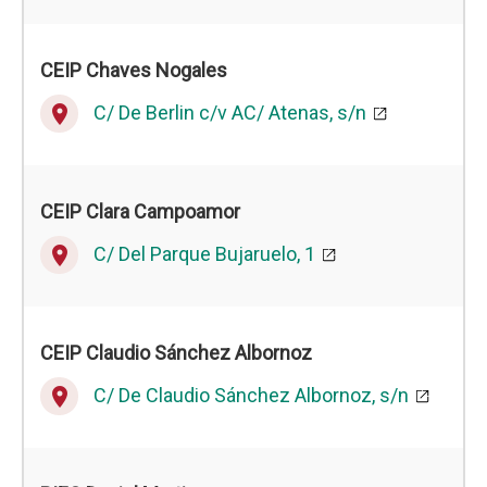
CEIP
Chaves Nogales
C/ De Berlin c/v AC/ Atenas, s/n
place
CEIP
Clara Campoamor
C/ Del Parque Bujaruelo, 1
place
CEIP
Claudio Sánchez Albornoz
C/ De Claudio Sánchez Albornoz, s/n
place