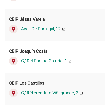
CEIP
Jésus Varela
Avda.De Portugal, 12
place
CEIP
Joaquín Costa
C/ Del Parque Grande, 1
place
CEIP
Los Castillos
C/ Référendum Viñagrande, 3
place