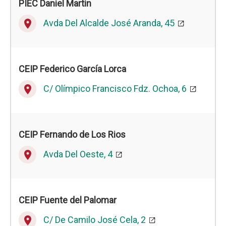
PIEC
Daniel Martin
Avda Del Alcalde José Aranda, 45
place
CEIP Federico García Lorca
C/ Olímpico Francisco Fdz. Ochoa, 6
place
CEIP
Fernando de Los Rios
Avda Del Oeste, 4
place
CEIP
Fuente del Palomar
C/ De Camilo José Cela, 2
place