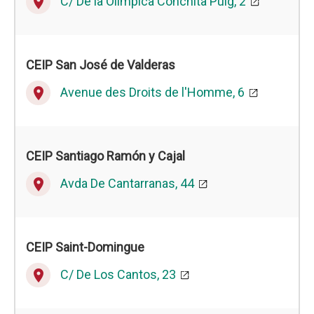
C/ De la Olímpica Conchita Puig, 2
place
CEIP
San José de Valderas
Avenue des Droits de l'Homme, 6
place
CEIP Santiago Ramón y Cajal
Avda De Cantarranas, 44
place
CEIP
Saint-Domingue
C/ De Los Cantos, 23
place