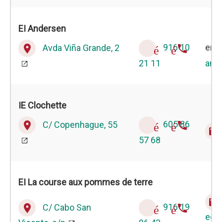
EI Andersen
Avda Viña Grande, 2
916 10
env
place
téléphone
21 11
and
IE Clochette
C/ Copenhague, 55
605 86
place
téléphone
email
57 68
EI La course aux pommes de terre
email
C/ Cabo San
916 19
place
téléphone
eei.