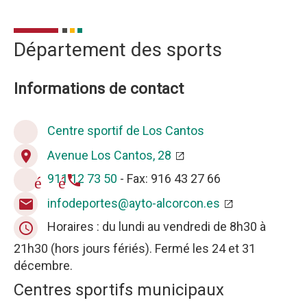
Département des sports
Informations de contact
Centre sportif de Los Cantos
accueil
Avenue Los Cantos, 28
place
911 12 73 50
- Fax: 916 43 27 66
téléphone
infodeportes@ayto-alcorcon.es
email
Horaires : du lundi au vendredi de 8h30 à
query_builder
21h30 (hors jours fériés). Fermé les 24 et 31
décembre.
Centres sportifs municipaux