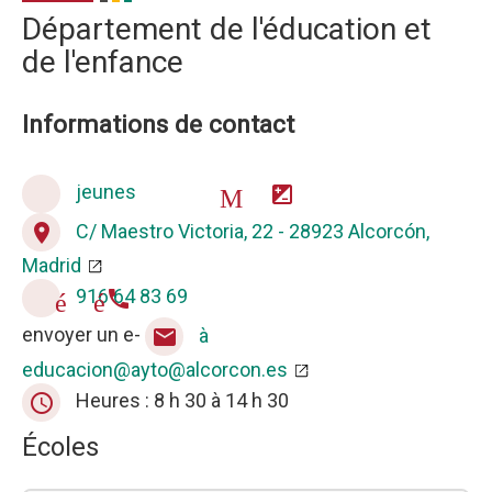
Département de l'éducation et
de l'enfance
Informations de contact
jeunes
accueil Maison des
C/ Maestro Victoria, 22 - 28923 Alcorcón,
place
Madrid
916 64 83 69
téléphone
envoyer un e-
à
mail
educacion@ayto@alcorcon.es
Heures : 8 h 30 à 14 h 30
query_builder
Écoles