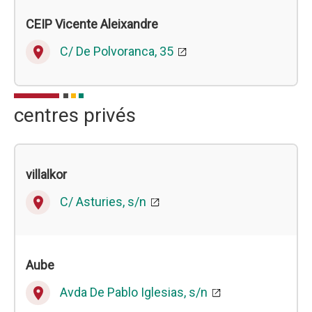
CEIP
Vicente Aleixandre
C/ De Polvoranca, 35
place
centres privés
villalkor
C/ Asturies, s/n
place
Aube
Avda De Pablo Iglesias, s/n
place