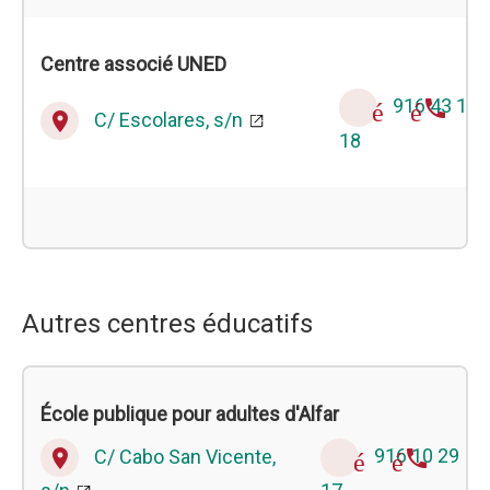
Centre associé UNED
916 43 12
téléphone
C/ Escolares, s/n
place
18
Autres centres éducatifs
École publique pour adultes d'Alfar
C/ Cabo San Vicente,
916 10 29
place
téléphone