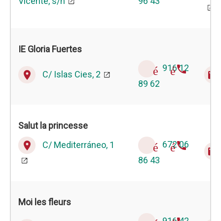
Vicente, s/n
96 43
IE Gloria Fuertes
916 12
téléphone
C/ Islas Cies, 2
place
email
89 62
Salut la princesse
C/ Mediterráneo, 1
672 06
place
téléphone
email
86 43
Moi les fleurs