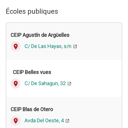
Écoles publiques
CEIP Agustín de Argüelles
C/ De Las Hayas, s/n
place
CEIP
Belles vues
C/ De Sahagun, 32
place
CEIP
Blas de Otero
Avda Del Oeste, 4
place