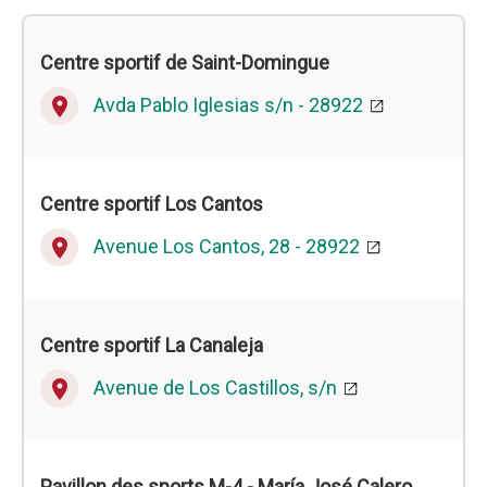
Centre sportif de Saint-Domingue
Avda Pablo Iglesias s/n - 28922
place
Centre sportif Los Cantos
Avenue Los Cantos, 28 - 28922
place
Centre sportif La Canaleja
Avenue de Los Castillos, s/n
place
Pavillon des sports M-4 - María José Calero