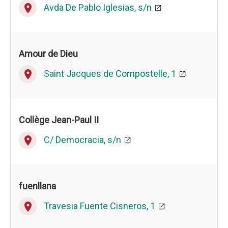
Avda De Pablo Iglesias, s/n
place
Amour de Dieu
Saint Jacques de Compostelle, 1
place
Collège Jean-Paul II
C/ Democracia, s/n
place
fuenllana
Travesia Fuente Cisneros, 1
place