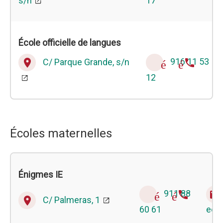
s/n
17
École officielle de langues
C/ Parque Grande, s/n
916 11 53
place
téléphone
12
Écoles maternelles
Énigmes IE
911 88
téléphone
email
C/ Palmeras, 1
place
60 61
eei