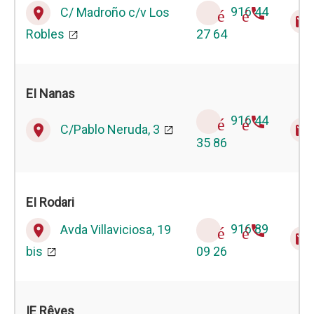
C/ Madroño c/v Los
916 44
place
téléphone
email
Robles
27 64
EI Nanas
916 44
téléphone
C/Pablo Neruda, 3
place
email
35 86
EI Rodari
Avda Villaviciosa, 19
916 89
place
téléphone
email
bis
09 26
IE Rêves