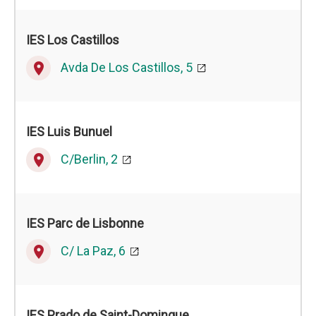
IES Los Castillos
Avda De Los Castillos, 5
place
IES Luis Bunuel
C/Berlin, 2
place
IES Parc de Lisbonne
C/ La Paz, 6
place
IES Prado de Saint-Domingue