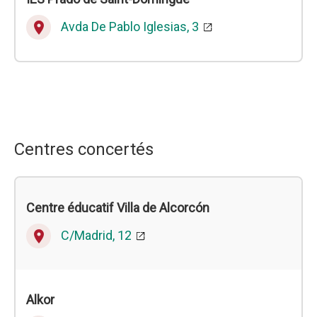
Avda De Pablo Iglesias, 3
place
Centres concertés
Centre éducatif Villa de Alcorcón
C/Madrid, 12
place
Alkor