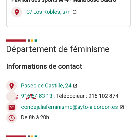
C/ Los Robles, s/n
place
Département de féminisme
Informations de contact
Paseo de Castille, 24
.
place
916 64 83 13
; Télécopieur : 916 102 874
téléphone
concejaliafeminismo@ayto-alcorcon.es
email
De 8h à 20h
query_builder