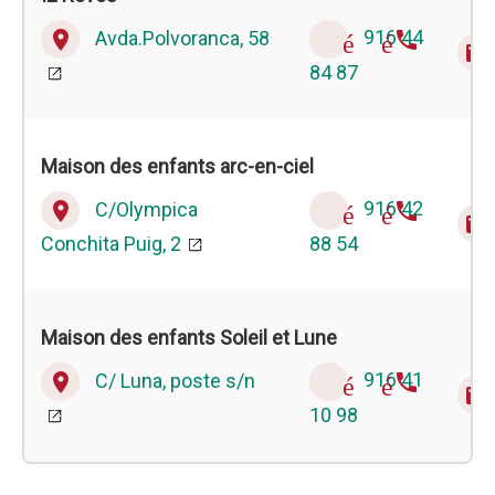
Avda.Polvoranca, 58
916 44
place
téléphone
email
84 87
Maison des enfants arc-en-ciel
C/Olympica
916 42
place
téléphone
email
Conchita Puig, 2
88 54
Maison des enfants Soleil et Lune
C/ Luna, poste s/n
916 41
place
téléphone
email
10 98