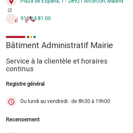
Plaza de España, 1 - 28921 Alcorcón, Madrid
place
916 64 81 00
téléphone
Bâtiment Administratif Mairie
Service à la clientèle et horaires
continus
Registre général
Du lundi au vendredi : de 8h30 à 19h00
query_builder
Recensement