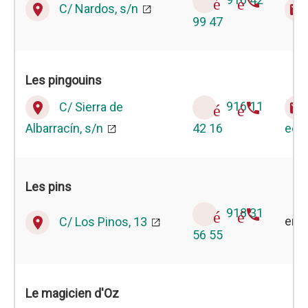
916 42
téléphone
C/ Nardos, s/n
place
email
99 47
Les pingouins
C/ Sierra de
916 11
place
téléphone
email
Albarracín, s/n
42 16
eei.
Les pins
918 31
téléphone
C/ Los Pinos, 13
env
place
56 55
Le magicien d'Oz