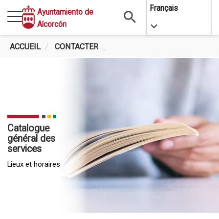
Aller
Français
Ayuntamiento de
au
Alcorcón
Toggle Dropdo
contenu
principal
ACCUEIL
CONTACTER
CATALOGUE GÉNÉRAL DES SE
Catalogue
général des
services
Lieux et horaires