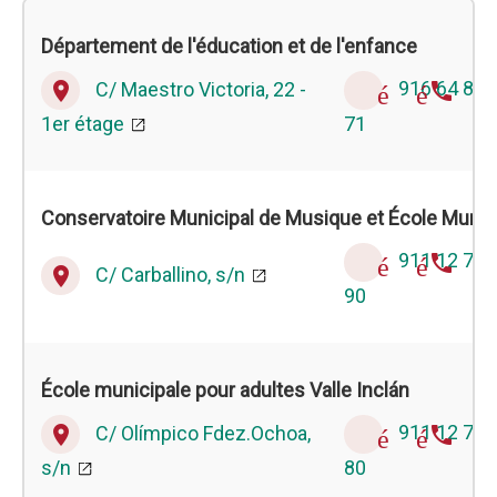
Département de l'éducation et de l'enfance
C/ Maestro Victoria, 22 -
916 64 83
place
téléphone
1er étage
71
Conservatoire Municipal de Musique et École Munic
911 12 76
téléphone
C/ Carballino, s/n
place
90
École municipale pour adultes Valle Inclán
C/ Olímpico Fdez.Ochoa,
911 12 76
place
téléphone
s/n
80