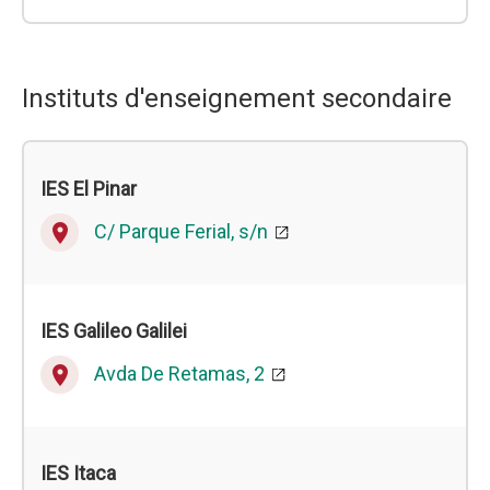
Instituts d'enseignement secondaire
IES El Pinar
C/ Parque Ferial, s/n
place
IES Galileo Galilei
Avda De Retamas, 2
place
IES Itaca