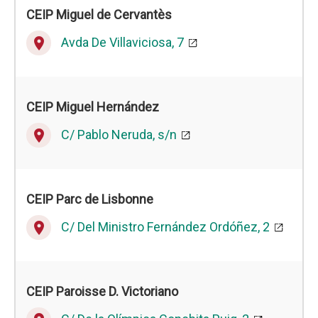
CEIP
Miguel de Cervantès
Avda De Villaviciosa, 7
place
CEIP
Miguel Hernández
C/ Pablo Neruda, s/n
place
CEIP
Parc de Lisbonne
C/ Del Ministro Fernández Ordóñez, 2
place
CEIP
Paroisse D. Victoriano