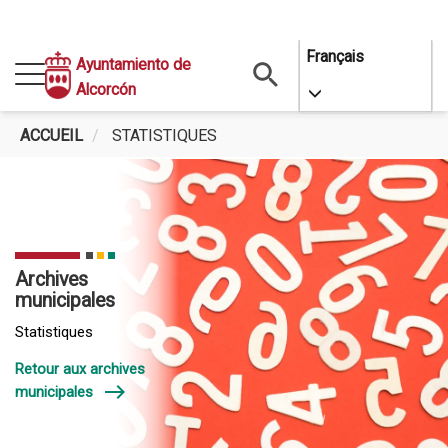
Aller
Français
Ayuntamiento de
au
Alcorcón
Toggle Dropdo
contenu
principal
ACCUEIL
STATISTIQUES
STATISTIQUES
Archives
municipales
Statistiques
Retour aux archives
east
municipales