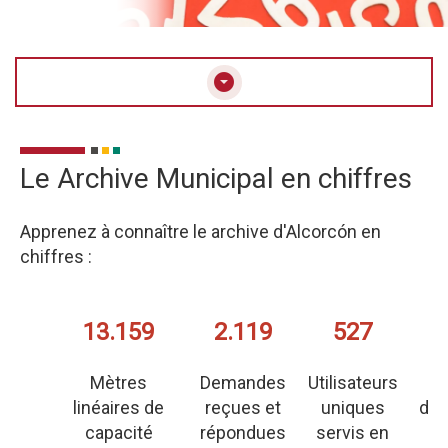
arrow_drop_down_circle
Le Archive Municipal en chiffres
Apprenez à connaître le archive d'Alcorcón en
chiffres :
13.159
2.119
527
1
Mètres
Demandes
Utilisateurs
linéaires de
reçues et
uniques
des
capacité
répondues
servis en