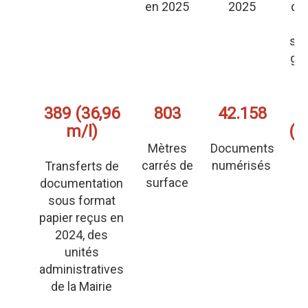
en 2025
2025
do
sy
ges
a
389 (36,96
803
42.158
3
m/l)
(3
Mètres
Documents
carrés de
numérisés
Transferts de
surface
documentation
sous format
d'
papier reçus en
u
2024, des
unités
administratives
de la Mairie