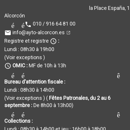
la Place España, 1
location_sur
Alcorcón
010 / 916 64 81 00
téléphone
info@ayto-alcorcon.es
email
Registre et registre
:
query_builder
Lundi : 08h30 à 19h00
(Voir exceptions
)
OMIC :
MF de 10h à 13h
query_builder
générateur_de requêt
Bureau d'attention fiscale :
Lundi : 08h30 à 14h00
(Voir exceptions
) (
Fêtes Patronales, du 2 au 6
septembre :
De 8h00 à 13h00)
générateur_de requêt
Collections :
Lundi : 08h30 à 14h00 et jeu : 16h00 à 18h00