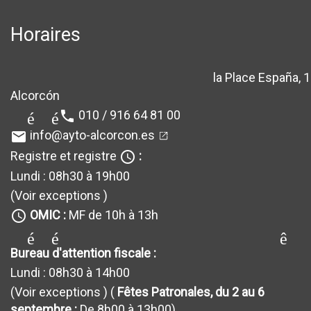
Horaires
la Place España, 1
location_sur
Alcorcón
010 / 916 64 81 00
téléphone
info@ayto-alcorcon.es
email
Registre et registre
:
query_builder
Lundi : 08h30 à 19h00
(Voir exceptions
)
OMIC :
MF de 10h à 13h
query_builder
générateur_de requêt
Bureau d'attention fiscale :
Lundi : 08h30 à 14h00
(Voir exceptions
) (
Fêtes Patronales, du 2 au 6
septembre :
De 8h00 à 13h00)