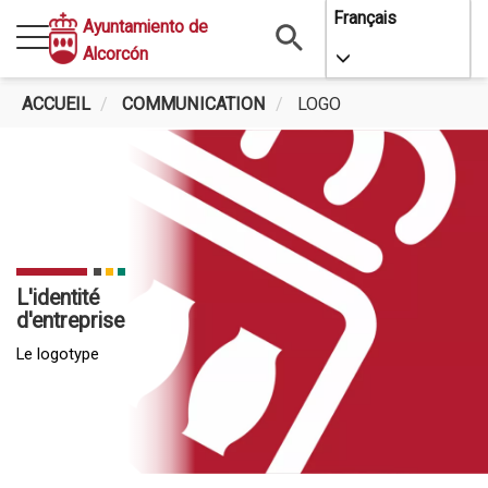
Aller
Français
Ayuntamiento de
au
Alcorcón
Toggle Dropdo
contenu
principal
ACCUEIL
COMMUNICATION
LOGO
L'identité
d'entreprise
Le logotype