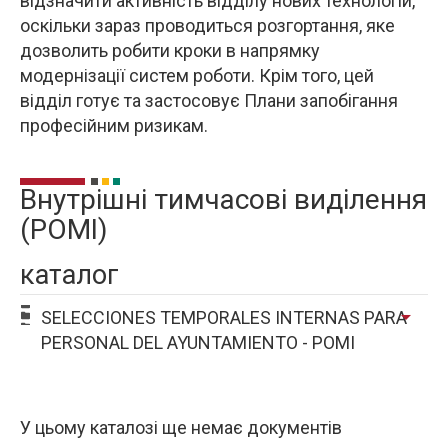
відзначити активність відділу нових технологій,
оскільки зараз проводиться розгортання, яке
дозволить робити кроки в напрямку
модернізації систем роботи. Крім того, цей
відділ готує та застосовує Плани запобігання
професійним ризикам.
Внутрішні тимчасові виділення
(POMI)
каталог
arrow_drop_down
SELECCIONES TEMPORALES INTERNAS PARA
PERSONAL DEL AYUNTAMIENTO - POMI
У цьому каталозі ще немає документів