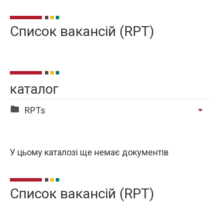
Список вакансій (RPT)
каталог
arrow_drop_down
RPTs
У цьому каталозі ще немає документів
Список вакансій (RPT)