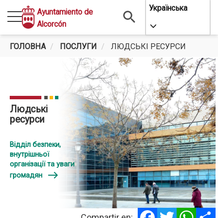
Перейти
Українська
Ayuntamiento de
до
Alcorcón
Toggle Dropdo
основного
вмісту
ГОЛОВНА
ПОСЛУГИ
ЛЮДСЬКІ РЕСУРСИ
Людські
ресурси
Відділ безпеки,
внутрішньої
організації та уваги
east
громадян
Facebook
Twitter
Whats
Compartir en: