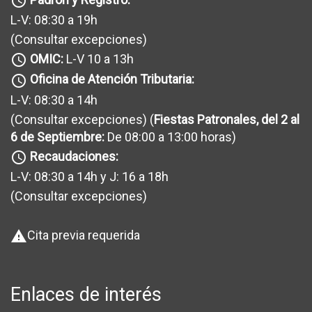
query_builder
L-V: 08:30 a 19h
(Consultar excepciones
)
OMIC:
L-V 10 a 13h
query_builder
Oficina de Atención Tributaria:
query_builder
L-V: 08:30 a 14h
(Consultar excepciones
) (
Fiestas Patronales, del 2 al
6 de Septiembre:
De 08:00 a 13:00 horas)
Recaudaciones:
query_builder
L-V: 08:30 a 14h y J: 16 a 18h
(Consultar excepciones
)
Cita previa requerida
warning
Enlaces de interés