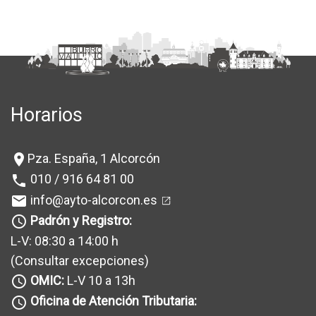
Horarios
Pza. España, 1 Alcorcón
location_on
010 / 916 64 81 00
phone
info@ayto-alcorcon.es
mail
Padrón y Registro:
query_builder
L-V: 08:30 a 14:00 h
(Consultar excepciones
)
OMIC:
L-V 10 a 13h
query_builder
Oficina de Atención Tributaria:
query_builder