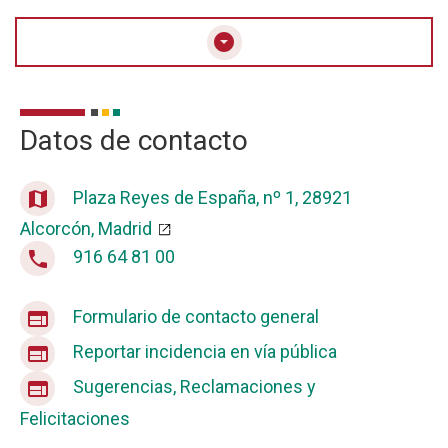
arrow_drop_down_circle
Datos de contacto
Plaza Reyes de España, nº 1, 28921
map
Alcorcón, Madrid
916 64 81 00
phone
Formulario de contacto general
web
Reportar incidencia en vía pública
web
Sugerencias, Reclamaciones y
web
Felicitaciones