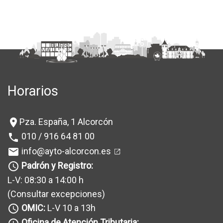
Horarios
Pza. España, 1 Alcorcón
location_on
010 / 916 64 81 00
phone
info@ayto-alcorcon.es
mail
Padrón y Registro:
query_builder
L-V: 08:30 a 14:00 h
(Consultar excepciones
)
OMIC:
L-V 10 a 13h
query_builder
Oficina de Atención Tributaria: