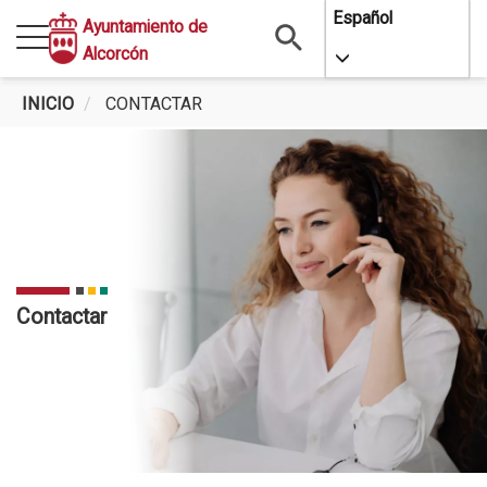
Pasar
Español
Ayuntamiento de
al
Alcorcón
Toggle Dropdo
contenido
principal
INICIO
CONTACTAR
Contactar