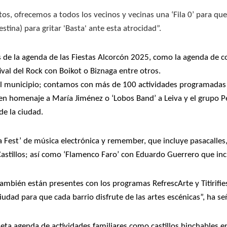
itos, ofrecemos a todos los vecinos y vecinas una ‘Fila 0’ para 
stina) para gritar 'Basta' ante esta atrocidad”.
…
es de la agenda de las Fiestas Alcorcón 2025, como la agenda de
ival del Rock con Boikot o Biznaga entre otros.
el municipio; contamos con más de 100 actividades programadas 
en homenaje a María Jiménez o ‘Lobos Band’ a Leiva y el grupo Pe
 de la ciudad.
a Fest’ de música electrónica y remember, que incluye pasacalles,
Castillos; así como ‘Flamenco Faro’ con Eduardo Guerrero que inc
wn también están presentes con los programas RefrescArte y Titirif
ciudad para que cada barrio disfrute de las artes escénicas”, ha 
agenda de actividades familiares como castillos hinchables en d