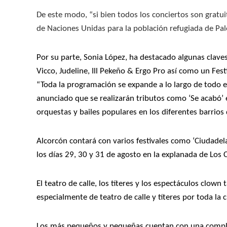
De este modo, “si bien todos los conciertos son gratu
de Naciones Unidas para la población refugiada de Pale
Por su parte, Sonia López, ha destacado algunas clav
Vicco, Judeline, Ill Pekeño & Ergo Pro así como un Fest
“Toda la programación se expande a lo largo de todo 
anunciado que se realizarán tributos como ‘Se acabó’ 
orquestas y bailes populares en los diferentes barrios
Alcorcón contará con varios festivales como ‘Ciudadel
los días 29, 30 y 31 de agosto en la explanada de Los 
El teatro de calle, los títeres y los espectáculos clo
especialmente de teatro de calle y títeres por toda la 
Los más pequeños y pequeñas cuentan con una completa 