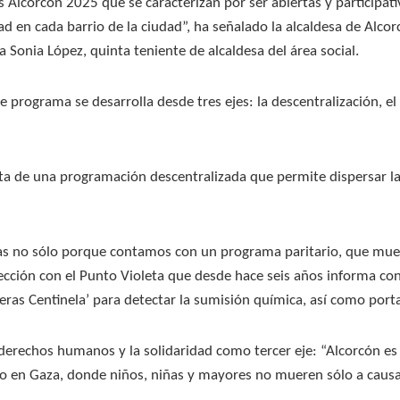
 Alcorcón 2025 que se caracterizan por ser abiertas y participativa
d en cada barrio de la ciudad”, ha señalado la alcaldesa de Alcorc
 Sonia López, quinta teniente de alcaldesa del área social.
e programa se desarrolla desde tres ejes: la descentralización, 
ta de una programación descentralizada que permite dispersar las
as no sólo porque contamos con un programa paritario, que mues
ión con el Punto Violeta que desde hace seis años informa con p
seras Centinela’ para detectar la sumisión química, así como por
derechos humanos y la solidaridad como tercer eje: “Alcorcón es
ndo en Gaza, donde niños, niñas y mayores no mueren sólo a cau