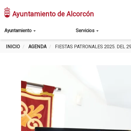
Pasar
al
Ayuntamiento de Alcorcón
contenido
principal
Main
Ayuntamiento
Servicios
navigation
INICIO
AGENDA
FIESTAS PATRONALES 2025. DEL 2