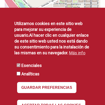
Utilizamos cookies en este sitio web
para mejorar su experiencia de
usuario.Al hacer clic en cualquier enlace
de este sitio web usted nos está dando
su consentimiento para la instalación de
las mismas en su navegador.
Más info
Esenciales
Horarios
Analíticas
Pza. España, 1 Alcorcón
location_on
GUARDAR PREFERENCIAS
010 / 916 64 81 00
phone
info@ayto-alcorcon.es
mail
Padrón y Registro:
query_builder
Revocar