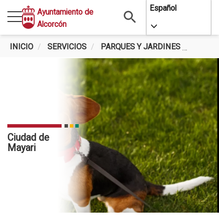
Pasar
Español
Ayuntamiento de
al
Alcorcón
Toggle Dropdo
contenido
principal
INICIO
SERVICIOS
PARQUES Y JARDINES
CIUDA
Ciudad de
Mayari