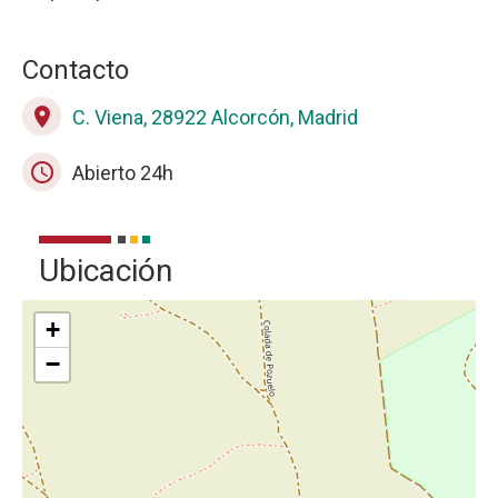
Contacto
place
C. Viena, 28922 Alcorcón, Madrid
schedule
Abierto 24h
Ubicación
+
−