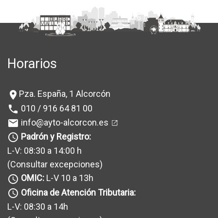
Horarios
Pza. España, 1 Alcorcón
location_on
010 / 916 64 81 00
phone
info@ayto-alcorcon.es
mail
Padrón y Registro:
query_builder
L-V: 08:30 a 14:00 h
(Consultar excepciones
)
OMIC:
L-V 10 a 13h
query_builder
Oficina de Atención Tributaria:
query_builder
L-V: 08:30 a 14h