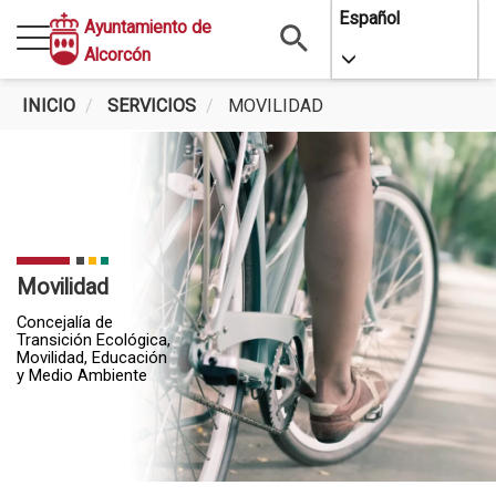
Pasar
Español
Ayuntamiento de
al
Alcorcón
Toggle Dropdo
contenido
principal
INICIO
SERVICIOS
MOVILIDAD
Movilidad
Concejalía de
Transición Ecológica,
Movilidad, Educación
y Medio Ambiente