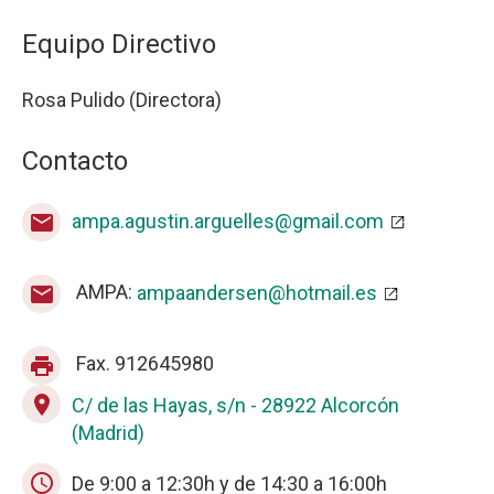
Equipo Directivo
Rosa Pulido (Directora)
Contacto
ampa.agustin.arguelles@gmail.com
mail
AMPA:
ampaandersen@hotmail.es
mail
Fax. 912645980
print
place
C/ de las Hayas, s/n - 28922 Alcorcón
(Madrid)
schedule
De 9:00 a 12:30h y de 14:30 a 16:00h