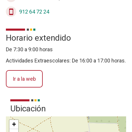
stay_current_portrait
912 64 72 24
Horario extendido
De 7:30 a 9:00 horas
Actividades Extraescolares: De 16:00 a 17:00 horas.
Ir a la web
Ubicación
+