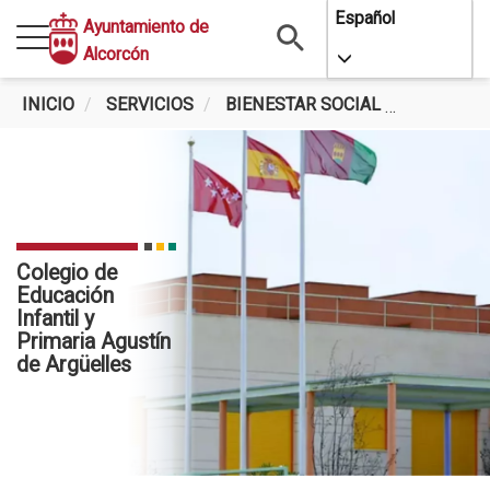
Pasar
Español
Ayuntamiento de
al
Alcorcón
Toggle Dropdo
contenido
principal
INICIO
SERVICIOS
BIENESTAR SOCIAL
COLEGIO 
Colegio de
Educación
Infantil y
Primaria Agustín
de Argüelles