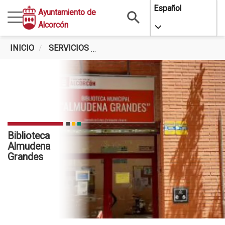
Pasar
Español
Ayuntamiento de
al
Alcorcón
Toggle Dropdo
contenido
principal
INICIO
SERVICIOS
BIBLIOTECA ALMUDENA GRAND
Biblioteca
Almudena
Grandes