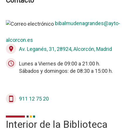
Contacto
bibalmudenagrandes@ayto-
alcorcon.es
place
Av. Leganés, 31, 28924, Alcorcón, Madrid
schedule
Lunes a Viernes de 09:00 a 21:00 h.
Sábados y domingos: de 08:30 a 15:00 h.
stay_current_portrait
911 12 75 20
Interior de la Biblioteca
Instalaciones