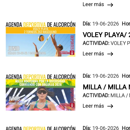
Leer más
east
Día:
19-06-2026
Hor
VOLEY PLAYA/
ACTIVIDAD: 
VOLEY 
Leer más
east
Día:
19-06-2026
Hor
MILLA / MILLA
ACTIVIDAD: 
MILLA /
Leer más
east
Día:
19-06-2026
Hor