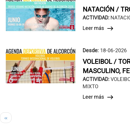
NATACIÓN / TR
ACTIVIDAD: 
NATACIÓ
Leer más
east
Desde:
18-06-2026
VOLEIBOL / TO
MASCULINO, F
ACTIVIDAD: 
VOLEIBO
MIXTO
Leer más
east
Paginación
Página
‹‹
anterior