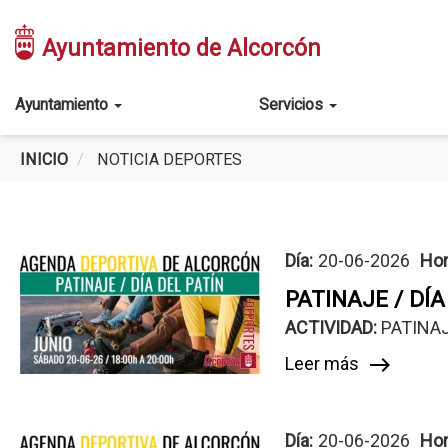
Pasar
al
Ayuntamiento de Alcorcón
contenido
principal
Main
Ayuntamiento
Servicios
navigation
INICIO
NOTICIA DEPORTES
Día:
20-06-2026
Hor
PATINAJE / DÍA
ACTIVIDAD: 
PATINAJ
Leer más
east
Día:
20-06-2026
Hor