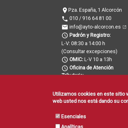
Pza. España, 1 Alcorcón
location_on
010 / 916 64 81 00
phone
info@ayto-alcorcon.es
mail
Padrón y Registro:
query_builder
L-V: 08:30 a 14:00 h
(Consultar excepciones
)
OMIC:
L-V 10 a 13h
query_builder
Oficina de Atención
query_builder
Tributaria:
L-V: 08:30 a 14h
(Consultar excepciones
)
Utilizamos cookies en este sitio 
Recaudación:
query_builder
web usted nos está dando su con
L-V: 08:30 a 14h y J: 16 a 18h
(Consultar excepciones
)
Esenciales
Analíticas