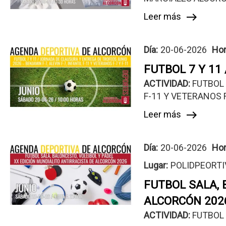
Leer más
east
Día:
20-06-2026
Hor
FUTBOL 7 Y 11
ACTIVIDAD: 
FUTBOL 
F-11 Y VETERANOS F
Leer más
east
Día:
20-06-2026
Hor
Lugar
POLIDPEORTI
FUTBOL SALA, 
ALCORCÓN 202
ACTIVIDAD: 
FUTBOL 