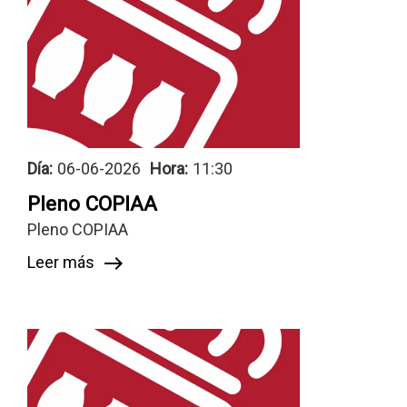
Día:
06-06-2026
Hora:
11:30
Pleno COPIAA
Pleno COPIAA
Leer más
east