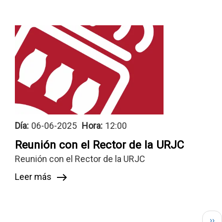
Día:
06-06-2025
Hora:
12:00
Reunión con el Rector de la URJC
Reunión con el Rector de la URJC
Leer más
east
Paginación
Sig
››