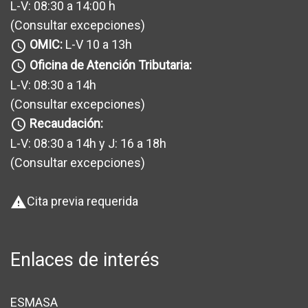
L-V: 08:30 a 14:00 h
(Consultar excepciones
)
OMIC:
L-V 10 a 13h
query_builder
Oficina de Atención Tributaria:
query_builder
L-V: 08:30 a 14h
(Consultar excepciones
)
Recaudación:
query_builder
L-V: 08:30 a 14h y J: 16 a 18h
(Consultar excepciones
)
Cita previa requerida
warning
Enlaces de interés
ESMASA