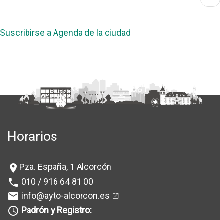
pág
Suscribirse a Agenda de la ciudad
Horarios
Pza. España, 1 Alcorcón
location_on
010 / 916 64 81 00
phone
info@ayto-alcorcon.es
mail
Padrón y Registro:
query_builder