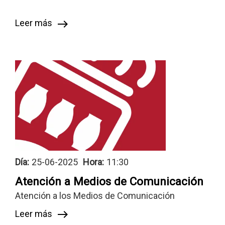
Leer más
east
Día:
25-06-2025
Hora:
11:30
Atención a Medios de Comunicación
Atención a los Medios de Comunicación
Leer más
east