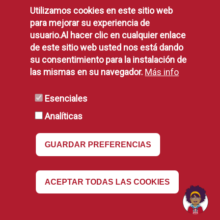
Política de Privacidad
Utilizamos cookies en este sitio web
Aviso Legal
para mejorar su experiencia de
Disponibilidad
usuario.Al hacer clic en cualquier enlace
Declaración de Accesibilidad
de este sitio web usted nos está dando
Política de Cookies
su consentimiento para la instalación de
las mismas en su navegador.
Más info
RSS
Esenciales
Analíticas
RSS
GUARDAR PREFERENCIAS
Revocar
ACEPTAR TODAS LAS COOKIES