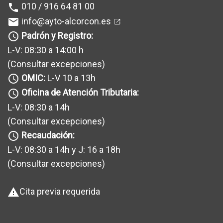
010 / 916 64 81 00
phone
info@ayto-alcorcon.es
mail
Padrón y Registro:
query_builder
L-V: 08:30 a 14:00 h
(Consultar excepciones
)
OMIC:
L-V 10 a 13h
query_builder
Oficina de Atención Tributaria:
query_builder
L-V: 08:30 a 14h
(Consultar excepciones
)
Recaudación:
query_builder
L-V: 08:30 a 14h y J: 16 a 18h
(Consultar excepciones
)
Cita previa requerida
warning