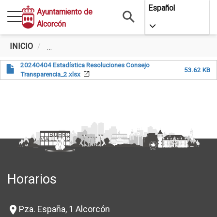
Pasar
Español
Ayuntamiento de
al
Alcorcón
Toggle Dropdo
contenido
principal
INICIO
ESTADÍSTICA RESOLUCIONES CONSEJO DE 
20240404 Estadística Resoluciones Consejo
53.62 KB
Transparencia_2.xlsx
Horarios
Pza. España, 1 Alcorcón
location_on