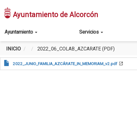
Pasar
al
Ayuntamiento de Alcorcón
contenido
principal
Main
Ayuntamiento
Servicios
navigation
INICIO
2022_06_COLAB_AZCARATE (PDF)
2022_JUNIO_FAMILIA_AZCÁRATE_IN_MEMORIAM_v2.pdf