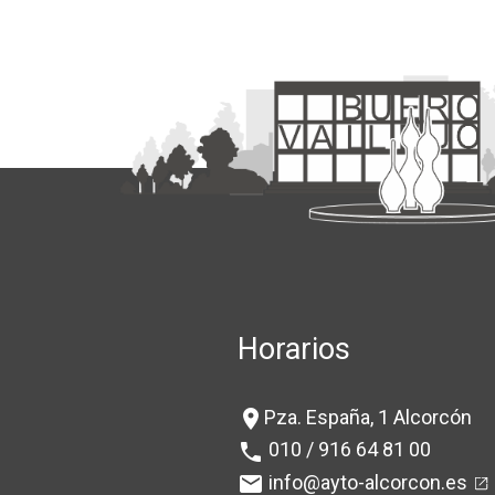
Horarios
Pza. España, 1 Alcorcón
location_on
010 / 916 64 81 00
phone
info@ayto-alcorcon.es
mail