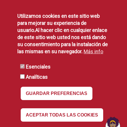
Protección de Datos
Política de Privacidad
Utilizamos cookies en este sitio web
Aviso Legal
para mejorar su experiencia de
Disponibilidad
usuario.Al hacer clic en cualquier enlace
Declaración de Accesibilidad
de este sitio web usted nos está dando
Política de Cookies
su consentimiento para la instalación de
las mismas en su navegador.
Más info
RSS
Esenciales
Analíticas
RSS
GUARDAR PREFERENCIAS
Revocar
ACEPTAR TODAS LAS COOKIES