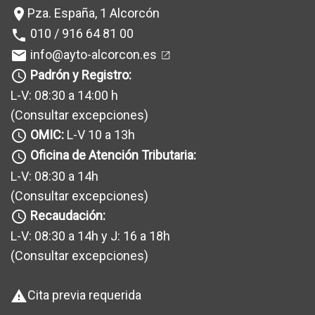
Pza. España, 1 Alcorcón
location_on
010 / 916 64 81 00
phone
info@ayto-alcorcon.es
mail
Padrón y Registro:
query_builder
L-V: 08:30 a 14:00 h
(Consultar excepciones
)
OMIC:
L-V 10 a 13h
query_builder
Oficina de Atención Tributaria:
query_builder
L-V: 08:30 a 14h
(Consultar excepciones
)
Recaudación:
query_builder
L-V: 08:30 a 14h y J: 16 a 18h
(Consultar excepciones
)
Cita previa requerida
warning