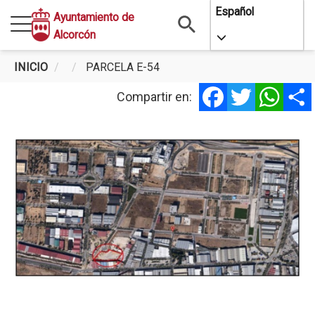
Pasar
Español
Ayuntamiento de
al
Alcorcón
Toggle Dropdo
contenido
principal
INICIO
PARCELA E-54
Facebook
Twitter
Whats
Parcela E-54
Compartir en: