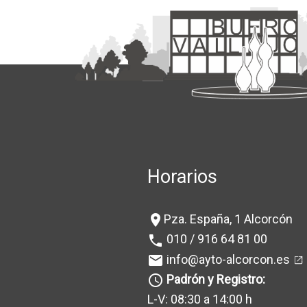
Horarios
Pza. España, 1 Alcorcón
location_on
010 / 916 64 81 00
phone
info@ayto-alcorcon.es
mail
Padrón y Registro:
query_builder
L-V: 08:30 a 14:00 h