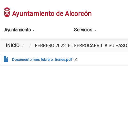
Pasar
al
Ayuntamiento de Alcorcón
contenido
principal
Main
Ayuntamiento
Servicios
navigation
INICIO
FEBRERO 2022. EL FERROCARRIL A SU PASO
Documento mes febrero_trenes.pdf