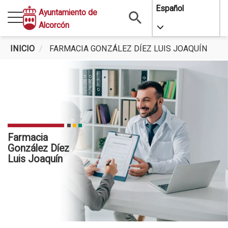
Pasar
Español
Ayuntamiento de
al
Alcorcón
Toggle Dropdo
contenido
principal
INICIO
FARMACIA GONZÁLEZ DÍEZ LUIS JOAQUÍN
Farmacia
González Díez
Luis Joaquín