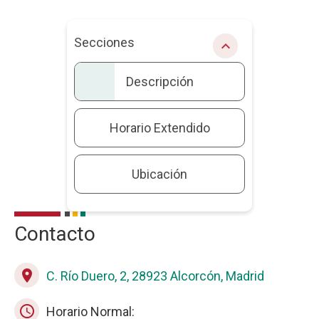
Secciones
chevron_right
Descripción
Horario Extendido
Ubicación
Contacto
Descripción
place
C. Río Duero, 2, 28923 Alcorcón, Madrid
schedule
Horario Normal: