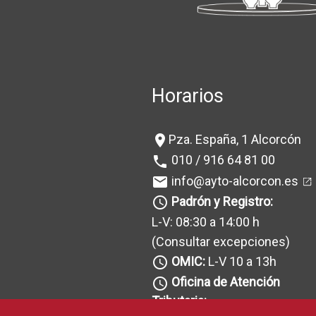
Horarios
Pza. España, 1 Alcorcón
location_on
010 / 916 64 81 00
phone
info@ayto-alcorcon.es
mail
Padrón y Registro:
query_builder
L-V: 08:30 a 14:00 h
(Consultar excepciones
)
OMIC:
L-V 10 a 13h
query_builder
Oficina de Atención
query_builder
Tributaria: