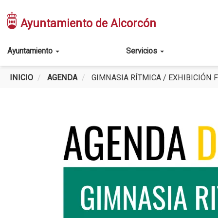
Pasar
al
Ayuntamiento de Alcorcón
contenido
principal
Main
Ayuntamiento
Servicios
navigation
INICIO
AGENDA
GIMNASIA RÍTMICA / EXHIBICIÓN 