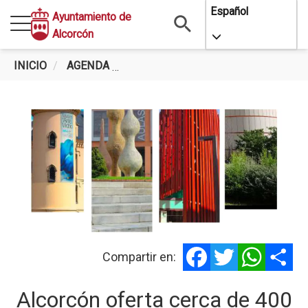
Pasar
Español
Ayuntamiento de
al
Alcorcón
Toggle Dropdo
contenido
principal
INICIO
AGENDA
ALCORCÓN OFERTA CERCA DE 400 
Facebook
Twitter
WhatsA
Sh
Compartir en:
Alcorcón oferta cerca de 400